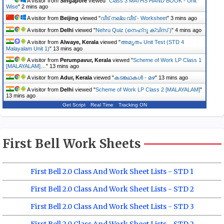
A visitor from
Singapore
viewed "
Class 3 MATHS HAND BOOK - Unit
Wise
"
2 mins ago
A visitor from
Beijing
viewed "
വീട് നല്ല വീട് - Worksheet
"
3 mins ago
A visitor from
Delhi
viewed "
Nehru Quiz (നെഹ്‌റു ക്വിസ് )
"
4 mins ago
A visitor from
Alwaye, Kerala
viewed "
അമൃതം Unit Test (STD 4
Malayalam Unit 1)
"
13 mins ago
A visitor from
Perumpavur, Kerala
viewed "
Scheme of Work LP Class 1
[MALAYALAM]…
"
13 mins ago
A visitor from
Adur, Kerala
viewed "
കടങ്കഥകൾ - മഴ
"
13 mins ago
A visitor from
Delhi
viewed "
Scheme of Work LP Class 2 [MALAYALAM]
"
13 mins ago
Get Script
Real Time
Tracking ON
First Bell Work Sheets
First Bell 2.0 Class And Work Sheet Lists - STD 1
First Bell 2.0 Class And Work Sheet Lists - STD 2
First Bell 2.0 Class And Work Sheet Lists - STD 3