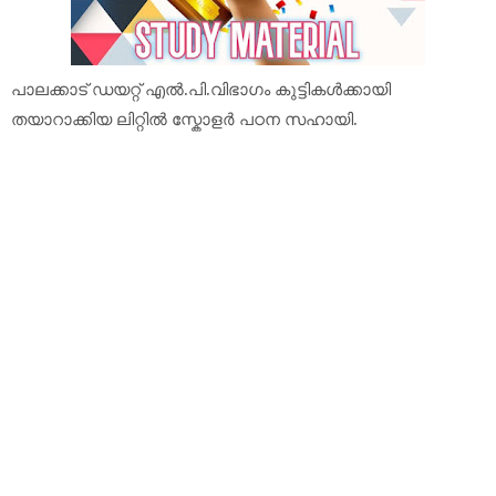
പാലക്കാട് ഡയറ്റ് എല്‍.പി.വിഭാഗം കുട്ടികള്‍ക്കായി
തയാറാക്കിയ ലിറ്റില്‍ സ്കോളര്‍ പഠന സഹായി.