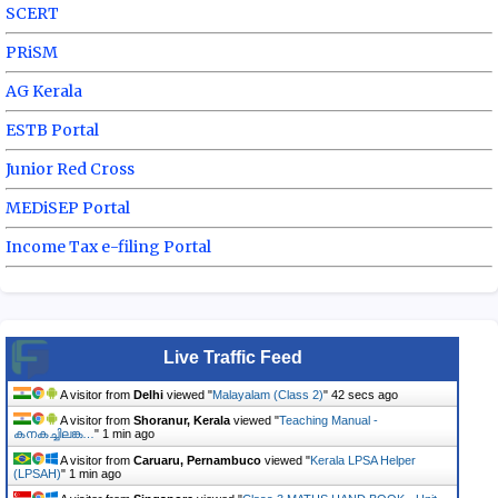
SCERT
PRiSM
AG Kerala
ESTB Portal
Junior Red Cross
MEDiSEP Portal
Income Tax e-filing Portal
Live Traffic Feed
A visitor from
Delhi
viewed "
Malayalam (Class 2)
"
43 secs ago
A visitor from
Shoranur, Kerala
viewed "
Teaching Manual -
കനകച്ചിലങ്ക…
"
1 min ago
A visitor from
Caruaru, Pernambuco
viewed "
Kerala LPSA Helper
(LPSAH)
"
1 min ago