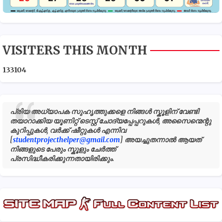
VISITERS THIS MONTH
1
3
3
1
0
4
പ്രിയ അധ്യാപക സുഹൃത്തുക്കളെ നിങ്ങൾ സ്കൂളിന് വേണ്ടി
തയാറാക്കിയ യൂണിറ്റ് ടെസ്റ്റ് ചോദ്യപ്പേപ്പറുകൾ, അസൈന്മെന്റു
കുറിപ്പുകൾ, വർക്ക് ഷീറ്റുകൾ എന്നിവ
[
studentprojecthelper@gmail.com
] അയച്ചുതന്നാൽ ആയത്
നിങ്ങളുടെ പേരും സ്കൂളും ചേർത്ത്
പ്രസിദ്ധീകരിക്കുന്നതായിരിക്കും.