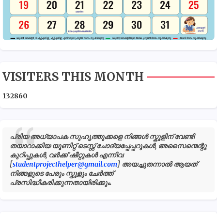
VISITERS THIS MONTH
1
3
2
8
6
0
പ്രിയ അധ്യാപക സുഹൃത്തുക്കളെ നിങ്ങൾ സ്കൂളിന് വേണ്ടി
തയാറാക്കിയ യൂണിറ്റ് ടെസ്റ്റ് ചോദ്യപ്പേപ്പറുകൾ, അസൈന്മെന്റു
കുറിപ്പുകൾ, വർക്ക് ഷീറ്റുകൾ എന്നിവ
[
studentprojecthelper@gmail.com
] അയച്ചുതന്നാൽ ആയത്
നിങ്ങളുടെ പേരും സ്കൂളും ചേർത്ത്
പ്രസിദ്ധീകരിക്കുന്നതായിരിക്കും.