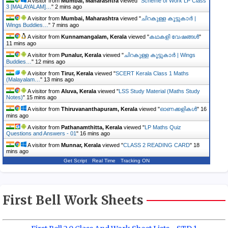
A visitor from
Mumbai, Maharashtra
viewed "
Scheme of Work LP Class
3 [MALAYALAM]…
"
2 mins ago
A visitor from
Mumbai, Maharashtra
viewed "
ചിറകുള്ള കൂട്ടുകാർ |
Wings Buddies…
"
7 mins ago
A visitor from
Kunnamangalam, Kerala
viewed "
കഥകളി വേഷങ്ങൾ
"
11 mins ago
A visitor from
Punalur, Kerala
viewed "
ചിറകുള്ള കൂട്ടുകാർ | Wings
Buddies…
"
12 mins ago
A visitor from
Tirur, Kerala
viewed "
SCERT Kerala Class 1 Maths
(Malayalam…
"
13 mins ago
A visitor from
Aluva, Kerala
viewed "
LSS Study Material (Maths Study
Notes)
"
15 mins ago
A visitor from
Thiruvananthapuram, Kerala
viewed "
ഓണക്കളികൾ
"
16
mins ago
A visitor from
Pathanamthitta, Kerala
viewed "
LP Maths Quiz
Questions and Answers - 01
"
16 mins ago
A visitor from
Munnar, Kerala
viewed "
CLASS 2 READING CARD
"
18
mins ago
Get Script
Real Time
Tracking ON
First Bell Work Sheets