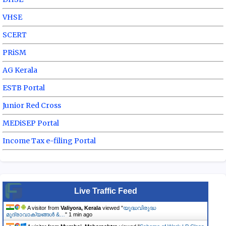
VHSE
SCERT
PRiSM
AG Kerala
ESTB Portal
Junior Red Cross
MEDiSEP Portal
Income Tax e-filing Portal
Live Traffic Feed
A visitor from
Valiyora, Kerala
viewed "
യുദ്ധവിരുദ്ധ
മുദ്രാവാക്യങ്ങൾ &…
"
1 min ago