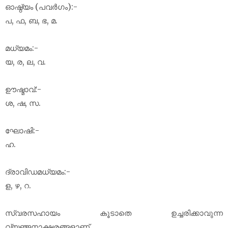
ഓഷ്ഠ്യം (പവർഗം):-
പ, ഫ, ബ, ഭ, മ.
മധ്യമം:-
യ, ര, ല, വ.
ഊഷ്മാവ്:-
ശ, ഷ, സ.
ഘോഷി:-
ഹ.
ദ്രാവിഡമധ്യമം:-
ള, ഴ, റ.
സ്വരസഹായം കൂടാതെ ഉച്ചരിക്കാവുന്ന
വ്യഞ്ജനാക്ഷരങ്ങളാണ്