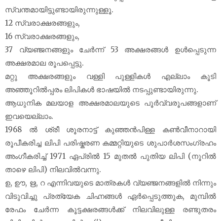
സ്വന്തമായിട്ടുണ്ടായിരുന്നുള്ളൂ.
12 സ്വരാക്ഷരങ്ങളും,
16 സ്വരാക്ഷരങ്ങളും,
37 വ്യഞ്ജനങ്ങളും ചേർന്ന് 53 അക്ഷരങ്ങൾ ഉൾപ്പെടുന്ന
അക്ഷരമാല രൂപപ്പെട്ടു.
മറ്റു അക്ഷരങ്ങളും വള്ളി പുള്ളികൾ എല്ലാം കൂടി
അഞ്ഞൂറിൽപ്പരം ലിപികൾ ഭാഷയിൽ നടപ്പുണ്ടായിരുന്നു.
ആധുനിക മലയാള അക്ഷരമാലയുടെ പൂർവ്വരൂപങ്ങളാണ്
ഇവയെല്ലാം.
1968 ൽ ശ്രീ ശൂരനാട്ട് കുഞ്ഞൻപിള്ള കൺവീനാറായി
രൂപീകരിച്ച ലിപി പരിഷ്കരണ കമ്മറ്റിയുടെ ശുപാർശസംഗ്രഹം
അംഗീകരിച്ച് 1971 ഏപ്രിൽ 15 മുതൽ പുതിയ ലിപി (നൂറിൽ
താഴെ ലിപി) നിലവിൽ‍വന്നു.
ഉ, ഊ, ഋ, റ എന്നിവയുടെ മാത്രകൾ വ്യഞ്ജനങ്ങളിൽ നിന്നും
വിടുവിച്ചു പ്രത്യേക ചിഹ്നങ്ങൾ ഏർപ്പെടുത്തുക, മുമ്പിൽ‍
രേഫം ചേർന്ന കൂട്ടക്ഷരങ്ങൾക്ക് നിലവിലുള്ള രണ്ടുതരം