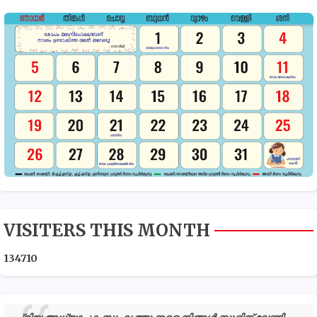
VISITERS THIS MONTH
1
3
4
7
1
0