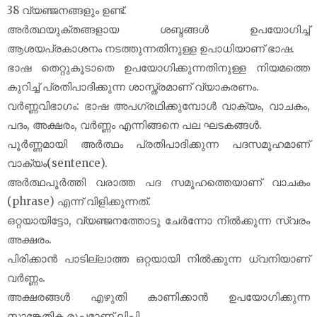
38 വ്യഞ്ജനങ്ങളും ഉണ്ട്.
അർ‍ത്ഥയുക്തങ്ങളായ ശബ്ദങ്ങൾ‍ ഉപയോഗിച്ച്
ആശയപ്രകാശനം നടത്തുന്നതിനുള്ള ഉപാധിയാണ് ഭാഷ.
ഭാഷ തെറ്റുകൂടാതെ ഉപയോഗിക്കുന്നതിനുള്ള നിയമത്തെ
കുറിച്ച് പ്രതിപാദിക്കുന്ന ശാസ്ത്രമാണ് വ്യാകരണം.
വർ‍ണ്ണവിഭാഗം: ഭാഷ അപഗ്രഥിക്കുമ്പോൾ‍‍ വാക്യം, വാചകം,
പദം, അക്ഷരം, വർണ്ണം എന്നിങ്ങനെ പല ഘടകങ്ങൾ‍.
പൂർ‍ണ്ണമായി അർ‍ത്ഥം പ്രതിപാദിക്കുന്ന പദസമൂഹമാണ്
വാക്യം(sentence).
അർ‍ത്ഥപൂർ‍ത്തി വരാത്ത പദ സമൂഹത്തെയാണ് വാചകം
(phrase) എന്ന് വിളിക്കുന്നത്.
ഒറ്റയായിട്ടോ, വ്യഞ്ജനത്തോടു ചേർ‍ന്നോ നിൽക്കുന്ന സ്വരം
അക്ഷരം.
പിരിക്കാൻ പാടില്ലാത്ത ഒറ്റയായി നിൽ‍ക്കുന്ന ധ്വനിയാണ്
വർണ്ണം.
അക്ഷരങ്ങൾ എഴുതി കാണിക്കാൻ‍ ഉപയോഗിക്കുന്ന
സാങ്കേതിക രൂപമാണ് ലിപി.