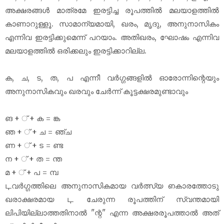
അക്ഷരങ്ങൾ മാത്രമേ ഇരട്ടിച്ച രൂപത്തിൽ മലയാളത്തിൽ
കാണാറുള്ളൂ. സാമാന്യമായി, ഖരം, മൃദു, അനുനാസികം
എന്നിവ ഇരട്ടിക്കുമെന്ന് പറയാം. അതിഖരം, ഘോഷം എന്നിവ
മലയാളത്തിൽ ഒരിക്കലും ഇരട്ടിക്കാറില്ല.
ക, ച, ട, ത, പ എന്നീ വർഗ്ഗങ്ങളിൽ ഓരോന്നിന്റെയും
അനുനാസികവും ഖരവും ചേർന്ന് കൂട്ടക്ഷരമുണ്ടാവും
ങ + ് + ക = ങ്ക
ഞ + ് + ച = ഞ്ച
ണ + ് + ട = ണ്ട
ന + ് + ത = ന്ത
മ + ് + പ = മ്പ
ഺവർഗ്ഗത്തിലെ അനുനാസികമായ വർത്സ്യ ഩകാരത്തോടു
ഖരാക്ഷരമായ ഺ ചേരുന്ന രൂപത്തിന് സ്വന്തമായി
ലിപിയില്ലാത്തതിനാൽ "ന്റ" എന്ന അക്ഷരരൂപത്താൽ അത്