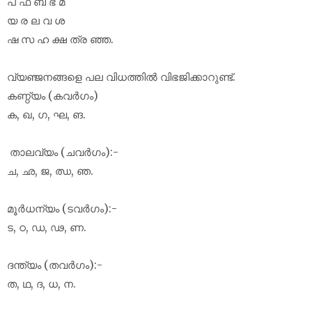
പ ഫ ബ ഭ മ
യ ര ല വ ശ
ഷ സ ഹ ക്ഷ ത്ര ഞ്ഞ.
വ്യഞ്ജനങ്ങളെ പല വിധത്തിൽ വിഭജിക്കാറുണ്ട്.
കണ്ഠ്യം (കവർഗം)
ക, ഖ, ഗ, ഘ, ങ.
താലവ്യം (ചവർഗം):-
ച, ഛ, ജ, ഝ, ഞ.
മൂർധന്യം (ടവർഗം):-
ട, ഠ, ഡ, ഢ, ണ.
ദന്ത്യം (തവർഗം):-
ത, ഥ, ദ, ധ, ന.