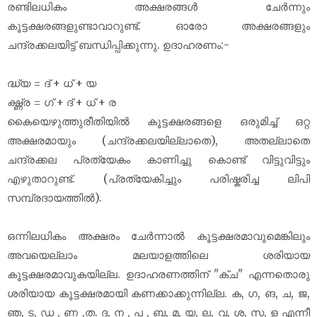
രണ്ടിലധികം അക്ഷരങ്ങൾ ചേർന്നും
കൂട്ടക്ഷരങ്ങളുണ്ടാവാറുണ്ട്. ഓരോ അക്ഷരങ്ങളും
ചന്ദ്രക്കലയിട്ട് ബന്ധിപ്പിക്കുന്നു. ഉദാഹരണം:-
ദ്ധ്യ = ദ് + ധ് + യ
ഗ്ദ്ധ്ര = ഗ് + ദ് + ധ് + ര
കൈയെഴുത്തുരീതിയിൽ കൂട്ടക്ഷരങ്ങളെ ഒരുമിച്ച് ഒറ്റ
അക്ഷരമായും (ചന്ദ്രക്കലയില്ലാതെ), അതല്ലാതെ
ചന്ദ്രക്കല പ്രത്യേകം കാണിച്ചു കൊണ്ട് വിട്ടുവിട്ടും
എഴുതാറുണ്ട്. (പ്രത്യേകിച്ചും പരിഷ്കരിച്ച ലിപി
സമ്പ്രദായത്തിൽ).
ഒന്നിലധികം അക്ഷരം ചേർന്നാൽ കൂട്ടക്ഷരമാവുമെങ്കിലും
അവയെല്ലാം മലയാളത്തിലെ ശരിയായ
കൂട്ടക്ഷരമാവുകയില്ല. ഉദാഹരണത്തിന് "ക്ച" എന്നതൊരു
ശരിയായ കൂട്ടക്ഷരമായി കണക്കാക്കുന്നില്ല. ക, ഗ, ങ, ച, ജ,
ഞ, ട, ഡ , ണ ,ത. ദ, ന , പ , ബ, മ, യ, ല, വ, ശ, സ, ള എന്നീ