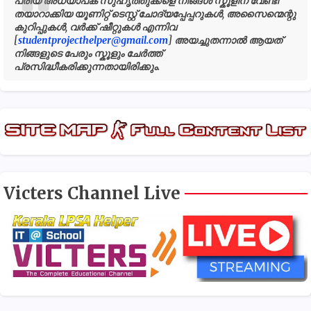
പ്രിയ അധ്യാപക സുഹൃത്തുക്കളെ നിങ്ങൾ സ്കൂളിന് വേണ്ടി
തയാറാക്കിയ യൂണിറ്റ് ടെസ്റ്റ് ചോദ്യപ്പേപ്പറുകൾ, അസൈന്മെന്റു
കുറിപ്പുകൾ, വർക്ക് ഷീറ്റുകൾ എന്നിവ
[
studentprojecthelper@gmail.com
] അയച്ചുതന്നാൽ ആയത്
നിങ്ങളുടെ പേരും സ്കൂളും ചേർത്ത്
പ്രസിദ്ധീകരിക്കുന്നതായിരിക്കും.
Victers Channel Live