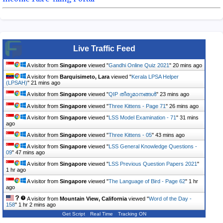
Live Traffic Feed
A visitor from
Singapore
viewed "
Gandhi Online Quiz 2021
"
20 mins ago
A visitor from
Barquisimeto, Lara
viewed "
Kerala LPSA Helper
(LPSAH)
"
21 mins ago
A visitor from
Singapore
viewed "
QIP തീരുമാനങ്ങൾ
"
23 mins ago
A visitor from
Singapore
viewed "
Three Kittens - Page 71
"
26 mins ago
A visitor from
Singapore
viewed "
LSS Model Examination - 71
"
31 mins
ago
A visitor from
Singapore
viewed "
Three Kittens - 05
"
43 mins ago
A visitor from
Singapore
viewed "
LSS General Knowledge Questions -
09
"
47 mins ago
A visitor from
Singapore
viewed "
LSS Previous Question Papers 2021
"
1 hr ago
A visitor from
Singapore
viewed "
The Language of Bird - Page 62
"
1 hr
ago
A visitor from
Mountain View, California
viewed "
Word of the Day -
158
"
1 hr 2 mins ago
Get Script
Real Time
Tracking ON