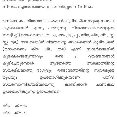
സ്വയം ഉച്ചാരണക്ഷമങ്ങളായ വർണ്ണമാണ് സ്വരം
ഒന്നിലധികം വ്യഞ്ജനാക്ഷരങ്ങൾ കൂടിച്ചേർന്നെഴുതുന്നവയെ
കൂട്ടക്ഷരങ്ങൾ എന്നു പറയുന്നു. വ്യഞ്ജനാക്ഷരങ്ങളുടെ
ഇരട്ടിപ്പു് (ഉദാഹരണം: ക്ക , ച്ച, ത്ത , ട്ട , പ്പ , യ്യ, ല്ല, വ്വ, ശ്ശ,
സ്സ, ള്ള,) അല്ലെങ്കിൽ വ്യത്യസ്ത അക്ഷരങ്ങൾ കൂടിച്ചേരൽ
(ഉദാഹരണം ക്ത, പ്ല, ത്ര) എന്നീ സന്ദർഭങ്ങളിൽ
കൂട്ടക്ഷരങ്ങളുണ്ടാവും. രണ്ട് / വ്യഞ്ജനങ്ങൾ
കൂടിച്ചേരുമ്പോൾ ആദ്യത്തെ അക്ഷരത്തിന്റെ
സ്വരമില്ലാത്ത ഭാഗവും, രണ്ടാമത്തേതിന്റെ സ്വരമുള്ള
രൂപവും ഉപയോഗിക്കുകയാണ് പതിവ്.
സ്വരസാന്നിദ്ധ്യമില്ലെന്നു കാണിക്കാൻ ചന്ദ്രക്കല
ഉപയോഗിക്കുന്നു. ഉദാഹരണം:-
ക്ത = ക് + ത
ക്ര = ക് + ര