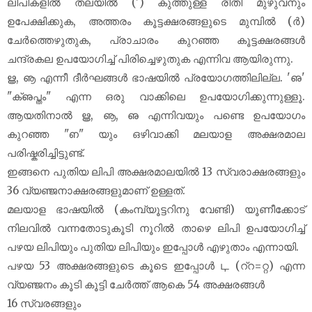
ലിപികളിൽ‍ തലയിൽ‍ (') കുത്തുള്ള രീതി മുഴുവനും
ഉപേക്ഷിക്കുക, അത്തരം കൂട്ടക്ഷരങ്ങളുടെ മുമ്പിൽ‍ (ർ‍)
ചേർത്തെഴുതുക, പ്രാചാരം കുറഞ്ഞ കൂട്ടക്ഷരങ്ങൾ
ചന്ദ്രകല ഉപയോഗിച്ച് പിരിച്ചെഴുതുക എന്നിവ ആയിരുന്നു.
ൠ, ൡ എന്നീ ദീർഘങ്ങൾ ഭാഷയിൽ പ്രയോഗത്തിലില്ല. 'ഌ'
"ക്ഌപ്തം" എന്ന ഒരു വാക്കിലെ ഉപയോഗിക്കുന്നുള്ളൂ.
ആയതിനാൽ‍ ൠ, ൡ, ഌ എന്നിവയും പണ്ടെ ഉപയോഗം
കുറഞ്ഞ "ഩ" യും ഒഴിവാക്കി മലയാള അക്ഷരമാല
പരിഷ്കരിച്ചിട്ടുണ്ട്.
ഇങ്ങനെ പുതിയ ലിപി അക്ഷരമാലയിൽ‍ 13 സ്വരാക്ഷരങ്ങളും
36 വ്യഞ്ജനാക്ഷരങ്ങളുമാണ് ഉള്ളത്.
മലയാള ഭാഷയിൽ‍ (കംമ്പ്യൂട്ടറിനു വേണ്ടി) യൂണീക്കോട്
നിലവിൽ വന്നതോടുകൂടി നൂറിൽ താഴെ ലിപി ഉപയോഗിച്ച്
പഴയ ലിപിയും പുതിയ ലിപിയും ഇപ്പോൾ എഴുതാം എന്നായി.
പഴയ 53 അക്ഷരങ്ങളുടെ കൂടെ ഇപ്പോൾ ഺ (റ്‌റ=റ്റ) എന്ന
വ്യഞ്ജനം കൂടി കൂട്ടി ചേർത്ത്‌ ആകെ 54 അക്ഷരങ്ങൾ‍‍
16 സ്വരങ്ങളും