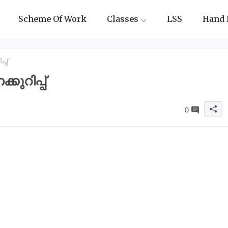
Scheme Of Work
Classes
LSS
Hand 
്പ്
കുറിപ്പ്
0