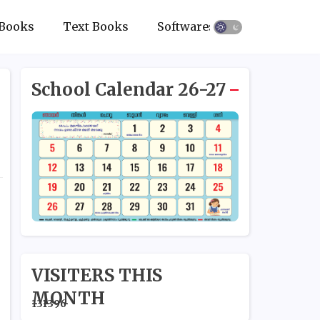
Books
Text Books
Softwares
School Calendar 26-27
VISITERS THIS
MONTH
1
3
1
3
9
6