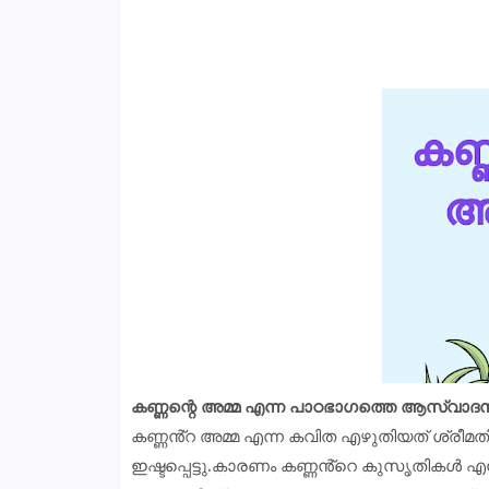
കണ്ണന്റെ അമ്മ എന്ന പാഠഭാഗത്തെ ആസ്വാദനക്ക
കണ്ണൻ്റ അമ്മ എന്ന കവിത എഴുതിയത് ശ്രീമ
ഇഷ്ടപ്പെട്ടു.കാരണം കണ്ണൻ്റെ കുസൃതികൾ എനി