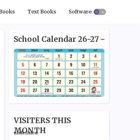
Books
Text Books
Softwares
School Calendar 26-27
VISITERS THIS
MONTH
u
n
d
e
f
n
e
d