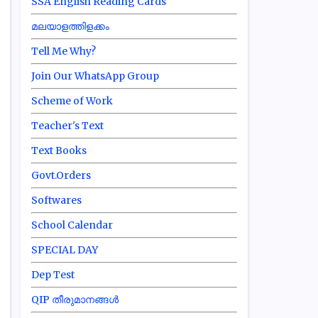
SSA English Reading Cards
മലയാളത്തിളക്കം
Tell Me Why?
Join Our WhatsApp Group
Scheme of Work
Teacher's Text
Text Books
Govt.Orders
Softwares
School Calendar
SPECIAL DAY
Dep Test
QIP തീരുമാനങ്ങൾ