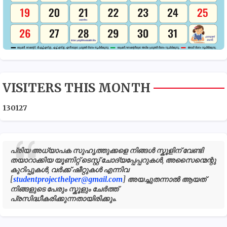
VISITERS THIS MONTH
1
3
0
1
2
7
പ്രിയ അധ്യാപക സുഹൃത്തുക്കളെ നിങ്ങൾ സ്കൂളിന് വേണ്ടി
തയാറാക്കിയ യൂണിറ്റ് ടെസ്റ്റ് ചോദ്യപ്പേപ്പറുകൾ, അസൈന്മെന്റു
കുറിപ്പുകൾ, വർക്ക് ഷീറ്റുകൾ എന്നിവ
[
studentprojecthelper@gmail.com
] അയച്ചുതന്നാൽ ആയത്
നിങ്ങളുടെ പേരും സ്കൂളും ചേർത്ത്
പ്രസിദ്ധീകരിക്കുന്നതായിരിക്കും.