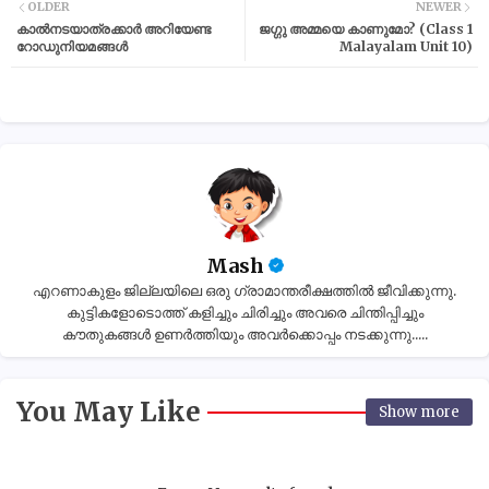
OLDER
NEWER
കാൽനടയാത്രക്കാർ അറിയേണ്ട
ജഗ്ഗു അമ്മയെ കാണുമോ? (Class 1
റോഡുനിയമങ്ങൾ
Malayalam Unit 10)
Mash
എറണാകുളം ജില്ലയിലെ ഒരു ഗ്രാമാന്തരീക്ഷത്തിൽ ജീവിക്കുന്നു.
കുട്ടികളോടൊത്ത് കളിച്ചും ചിരിച്ചും അവരെ ചിന്തിപ്പിച്ചും
കൗതുകങ്ങൾ ഉണർത്തിയും അവർക്കൊപ്പം നടക്കുന്നു.....
You May Like
Show more