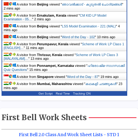
A visitor from
Beijing
viewed "
ഞാവൽക്കാട് - കൂടുതൽ ചോദ്യങ്ങൾ
"
2 mins ago
A visitor from
Ernakulam, Kerala
viewed "
CM KID LP Model
Examination - 05…
"
2 mins ago
A visitor from
Beijing
viewed "
LSS Model Examination - 221 (MAL)
"
4
mins ago
A visitor from
Beijing
viewed "
Word of the Day - 102
"
10 mins ago
A visitor from
Perumpavur, Kerala
viewed "
Scheme of Work LP Class 1
[ENGLISH]…
"
11 mins ago
A visitor from
Thrissur, Kerala
viewed "
Scheme of Work LP Class 3
[MALAYALAM]…
"
13 mins ago
A visitor from
Ponnampet, Karnataka
viewed "
ഹിരോഷിമ-നാഗസാക്കി
Quiz Questions
"
15 mins ago
A visitor from
Singapore
viewed "
Word of the Day - 87
"
19 mins ago
A visitor from
Mumbai, Maharashtra
viewed "
കഥകളി ചടങ്ങുകൾ
"
23
mins ago
Get Script
Real Time
Tracking ON
First Bell Work Sheets
First Bell 2.0 Class And Work Sheet Lists - STD 1