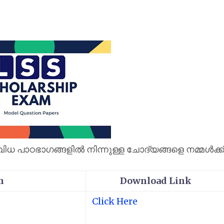
ിധ പാഠഭാഗങ്ങളിൽ നിന്നുള്ള ചോദ്യങ്ങളെ നമ്മൾക്ക്
on
Download Link
Click Here