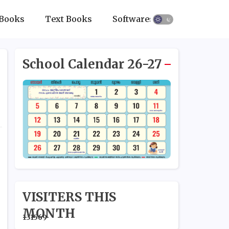
Books
Text Books
Softwares
School Calendar 26-27
VISITERS THIS
MONTH
1
3
1
5
6
9