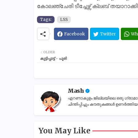
കോലഞ്ചേരി ടീച്ചേഴ്സ് ക്ലബ് തയാറാക
Tags:
LSS
Facebook
Twitter
Wh
OLDER
കുട്ടിപ്പാട്ട് - പൂരി
Mash
എറണാകുളം ജില്ലയിലെ ഒരു ഗ്രാമാന്തര
ചിന്തിപ്പിച്ചും കൗതുകങ്ങൾ ഉണർത്തിയും
You May Like