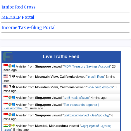
Junior Red Cross
MEDiSEP Portal
Income Tax e-filing Portal
Live Traffic Feed
A visitor from
Singapore
viewed "
MDM Treasury Savings Account
"
28
secs ago
A visitor from
Mountain View, California
viewed "
വേര് | Root
"
3 mins
ago
A visitor from
Mountain View, California
viewed "
ഹർ ഘർ തിരംഗ
"
3
mins ago
A visitor from
Singapore
viewed "
ഹർ ഘർ തിരംഗ
"
4 mins ago
A visitor from
Singapore
viewed "
Ten thousands together |
പതിനായിരം…
"
5 mins ago
A visitor from
Singapore
viewed "
മധ്യവേനലവധി പ്രഖ്യാപിച്ചു
"
6
mins ago
A visitor from
Mumbai, Maharashtra
viewed "
പുഴു മുതൽ പൂമ്പാറ്റ
വരെ
"
8 mins ago