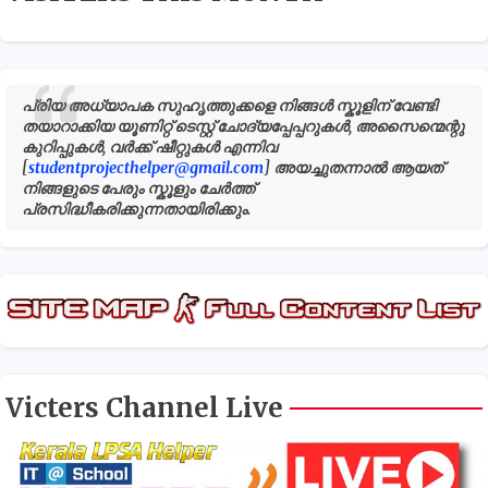
പ്രിയ അധ്യാപക സുഹൃത്തുക്കളെ നിങ്ങൾ സ്കൂളിന് വേണ്ടി
തയാറാക്കിയ യൂണിറ്റ് ടെസ്റ്റ് ചോദ്യപ്പേപ്പറുകൾ, അസൈന്മെന്റു
കുറിപ്പുകൾ, വർക്ക് ഷീറ്റുകൾ എന്നിവ
[
studentprojecthelper@gmail.com
] അയച്ചുതന്നാൽ ആയത്
നിങ്ങളുടെ പേരും സ്കൂളും ചേർത്ത്
പ്രസിദ്ധീകരിക്കുന്നതായിരിക്കും.
Victers Channel Live