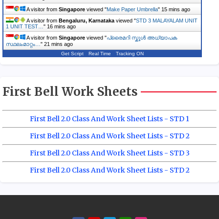
A visitor from
Singapore
viewed "
Make Paper Umbrella
"
15 mins ago
A visitor from
Bengaluru, Karnataka
viewed "
STD 3 MALAYALAM UNIT
1 UNIT TEST…
"
16 mins ago
A visitor from
Singapore
viewed "
പ്രൈമറി സ്കൂൾ അധ്യാപക
സ്ഥലംമാറ്റം…
"
21 mins ago
Get Script
Real Time
Tracking ON
First Bell Work Sheets
First Bell 2.0 Class And Work Sheet Lists - STD 1
First Bell 2.0 Class And Work Sheet Lists - STD 2
First Bell 2.0 Class And Work Sheet Lists - STD 3
First Bell 2.0 Class And Work Sheet Lists - STD 2