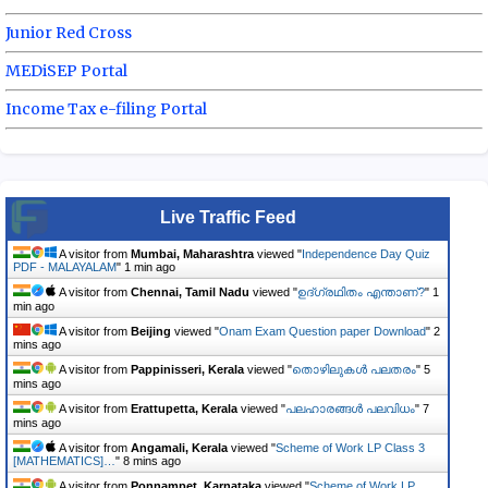
Junior Red Cross
MEDiSEP Portal
Income Tax e-filing Portal
Live Traffic Feed
A visitor from
Mumbai, Maharashtra
viewed "
Independence Day Quiz
PDF - MALAYALAM
"
1 min ago
A visitor from
Chennai, Tamil Nadu
viewed "
ഉദ്ഗ്രഥിതം എന്താണ്?
"
1
min ago
A visitor from
Beijing
viewed "
Onam Exam Question paper Download
"
2
mins ago
A visitor from
Pappinisseri, Kerala
viewed "
തൊഴിലുകൾ പലതരം
"
5
mins ago
A visitor from
Erattupetta, Kerala
viewed "
പലഹാരങ്ങൾ പലവിധം
"
7
mins ago
A visitor from
Angamali, Kerala
viewed "
Scheme of Work LP Class 3
[MATHEMATICS]…
"
8 mins ago
A visitor from
Ponnampet, Karnataka
viewed "
Scheme of Work LP