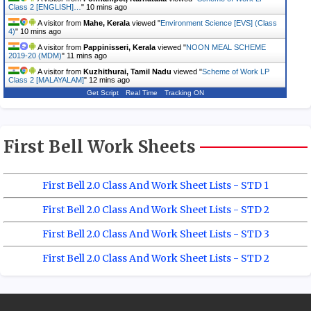
Class 2 [ENGLISH]…
"
10 mins ago
A visitor from
Mahe, Kerala
viewed "
Environment Science [EVS] (Class
4)
"
10 mins ago
A visitor from
Pappinisseri, Kerala
viewed "
NOON MEAL SCHEME
2019-20 (MDM)
"
11 mins ago
A visitor from
Kuzhithurai, Tamil Nadu
viewed "
Scheme of Work LP
Class 2 [MALAYALAM]
"
12 mins ago
Get Script
Real Time
Tracking ON
First Bell Work Sheets
First Bell 2.0 Class And Work Sheet Lists - STD 1
First Bell 2.0 Class And Work Sheet Lists - STD 2
First Bell 2.0 Class And Work Sheet Lists - STD 3
First Bell 2.0 Class And Work Sheet Lists - STD 2