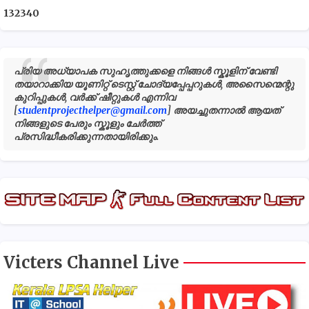
1
3
2
3
4
0
പ്രിയ അധ്യാപക സുഹൃത്തുക്കളെ നിങ്ങൾ സ്കൂളിന് വേണ്ടി
തയാറാക്കിയ യൂണിറ്റ് ടെസ്റ്റ് ചോദ്യപ്പേപ്പറുകൾ, അസൈന്മെന്റു
കുറിപ്പുകൾ, വർക്ക് ഷീറ്റുകൾ എന്നിവ
[
studentprojecthelper@gmail.com
] അയച്ചുതന്നാൽ ആയത്
നിങ്ങളുടെ പേരും സ്കൂളും ചേർത്ത്
പ്രസിദ്ധീകരിക്കുന്നതായിരിക്കും.
Victers Channel Live