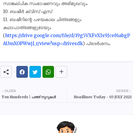
സാങ്കല്പിക സംഭാഷണവും അഭിമുഖവും.
10. ബഷീർ ക്വിസ് എസ്
11. ബഷീറിന്റെ പഴയകാല ചിത്രങ്ങളും
കഥാപാത്രങ്ങളുടേയും
(
https://drive.google.com/file/d/19g5VXFvXIs9Jcef6abgP
AUmXOPWwjl_r/view?usp=drivesdk
) പ്രദർശനം.
OLDER
NEWER
Ten Hundreds | പത്ത് നൂറുകൾ
Headlines Today - 03 JULY 2021