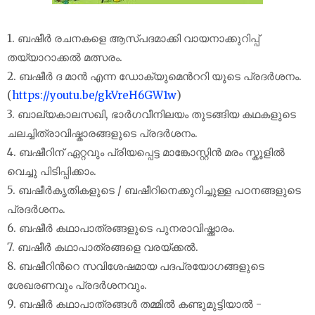
1. ബഷീർ രചനകളെ ആസ്പദമാക്കി വായനാക്കുറിപ്പ്
തയ്യാറാക്കൽ മത്സരം.
2. ബഷീർ ദ മാൻ എന്ന ഡോക്യുമെൻററി യുടെ പ്രദർശനം.
(
https://youtu.be/gkVreH6GW1w
)
3. ബാല്യകാലസഖി, ഭാർഗവീനിലയം തുടങ്ങിയ കഥകളുടെ
ചലച്ചിത്രാവിഷ്കാരങ്ങളുടെ പ്രദർശനം.
4. ബഷീറിന് ഏറ്റവും പ്രിയപ്പെട്ട മാങ്കോസ്റ്റിൻ മരം സ്കൂളിൽ
വെച്ചു പിടിപ്പിക്കാം.
5. ബഷീർകൃതികളുടെ / ബഷീറിനെക്കുറിച്ചുള്ള പഠനങ്ങളുടെ
പ്രദർശനം.
6. ബഷീർ കഥാപാത്രങ്ങളുടെ പുനരാവിഷ്ക്കാരം.
7. ബഷീർ കഥാപാത്രങ്ങളെ വരയ്ക്കൽ.
8. ബഷീറിൻറെ സവിശേഷമായ പദപ്രയോഗങ്ങളുടെ
ശേഖരണവും പ്രദർശനവും.
9. ബഷീർ കഥാപാത്രങ്ങൾ തമ്മിൽ കണ്ടുമുട്ടിയാൽ -