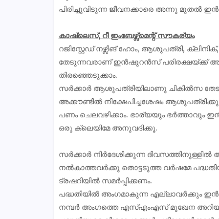
പിരിച്ചുവിടുന്ന ജീവനക്കാരെ അന്നു മുതൽ ഇൻ
കാഷ്‌ലെസ്, റീ ഇംബേഴ്സ്മെന്റ് സൗകര്യം
റജിസ്റ്റേഡ് നഴ്സിങ് ഹോം, ആശുപത്രി, ക്ലിന
തേടുന്നവരാണ് ഇൻഷുറൻസ് പരിരക്ഷയ്ക്ക് അർ
തിരഞ്ഞെടുക്കാം.
സർക്കാർ ആശുപത്രിയിലാണു ചികിൽസ തേടു
അക്കൗണ്ടിൽ നിക്ഷേപിച്ചശേഷം ആശുപത്രിക്
പണം ചെലവഴിക്കാം. ഭാര്യയും ഭർത്താവും ഇ
ഒരു ക്ലെയിമേ അനുവദിക്കൂ.
സർക്കാർ നിർദേശിക്കുന്ന ദിവസത്തിനുള്ളിൽ
നൽകാത്തവർക്കു തൊട്ടടുത്ത വർഷമേ പദ്ധ
ട്രഷറിയിൽ സമർപ്പിക്കണം.
പദ്ധതിയിൽ അംഗമാകുന്ന എല്ലാവർക്കും 
നമ്പർ അംഗത്തെ എസ്എംഎസ് മുഖേന അറിയിക