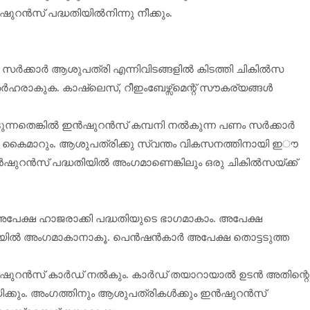
ഷുറൻസ് പദ്ധതിയിൽനിന്നു നീക്കും.
ിക്, സർക്കാർ ആശുപത്രി എന്നിവിടങ്ങളിൽ കിടത്തി ചികിൽസ
ഹരാകുക. കാഷ്‌ലെസ്, റീഇംബേഴ്സ്മെന്റ് സൗകര്യങ്ങൾ
ന്നതെങ്കിൽ ഇൻഷുറൻസ് കമ്പനി നൽകുന്ന പണം സർക്കാർ
കു കൈമാറും. ആശുപത്രിക്കു സ്വന്തം വികസനത്തിനായി ഇൗ
ൻഷുറൻസ് പദ്ധതിയിൽ അംഗമാണെങ്കിലും ഒരു ചികിൽസയ്ക്ക്
 അപേക്ഷ ഹാജരാക്കി പദ്ധതിയുടെ ഭാഗമാകാം. അപേക്ഷ
തിയിൽ അംഗമാകാനാകൂ. പെൻഷൻകാർ അപേക്ഷ തൊട്ടടുത്ത
ഇൻഷുറൻസ് കാർഡ് നൽകും. കാർഡ് തയാറായാൽ ഉടൻ അതിന്റെ
്കും. അംഗത്തിനും ആശുപത്രികൾക്കും ഇൻഷുറൻസ്