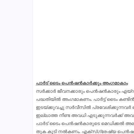
പാർട് ടൈം പെൻഷൻകാർക്കും അംഗമാകാം
സർക്കാർ ജീവനക്കാരും പെൻഷൻകാരും എയ്ഡ
പദ്ധതിയിൽ അംഗമാകണം. പാർട്ട് ടൈം കണ്ടി‍ൻജ
ഇടയ്ക്കുവച്ചു സർവീസിൽ പ്രവേശിക്കുന്നവ
ഇല്ലാത്ത നീണ്ട അവധി എടുക്കുന്നവർക്ക് അവധ
പാർട് ടൈം പെൻഷൻകാരുടെ മെഡിക്കൽ അലവൻ
തുക കൂടി നൽകണം. എക്സ്ഗ്രേഷ്യ പെൻഷൻക