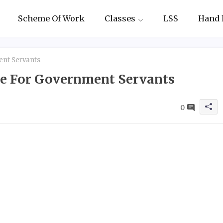
Scheme Of Work
Classes
LSS
Hand 
nt Servants
e For Government Servants
0