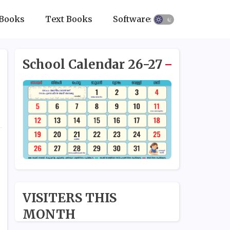
Books
Text Books
Softwares
School Calendar 26-27
VISITERS THIS
MONTH