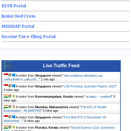
ESTB Portal
Junior Red Cross
MEDiSEP Portal
Income Tax e-filing Portal
Live Traffic Feed
A visitor from
Singapore
viewed "
അവധിക്കാല അദ്ധ്യാപക
പരിവര്‍ത്തന പരിപാടി…
"
1 min ago
A visitor from
Singapore
viewed "
LSS Previous Question Papers 2021
"
4 mins ago
A visitor from
Kunnamangalam, Kerala
viewed "
കടങ്കഥ - പഴങ്ങൾ
"
5
mins ago
A visitor from
Mumbai, Maharashtra
viewed "
CM KID LP Model
Examination - 44 [MATHS]
"
5 mins ago
A visitor from
Singapore
viewed "
First Bell STD 3 December 09
Worksheet…
"
6 mins ago
A visitor from
Punalur, Kerala
viewed "
Social Science Quiz Questions