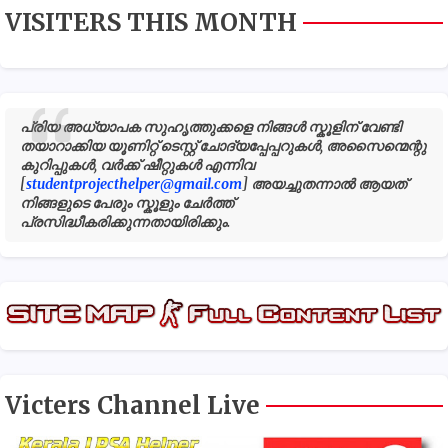
VISITERS THIS MONTH
പ്രിയ അധ്യാപക സുഹൃത്തുക്കളെ നിങ്ങൾ സ്കൂളിന് വേണ്ടി
തയാറാക്കിയ യൂണിറ്റ് ടെസ്റ്റ് ചോദ്യപ്പേപ്പറുകൾ, അസൈന്മെന്റു
കുറിപ്പുകൾ, വർക്ക് ഷീറ്റുകൾ എന്നിവ
[
studentprojecthelper@gmail.com
] അയച്ചുതന്നാൽ ആയത്
നിങ്ങളുടെ പേരും സ്കൂളും ചേർത്ത്
പ്രസിദ്ധീകരിക്കുന്നതായിരിക്കും.
Victers Channel Live