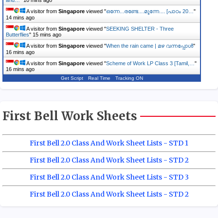
and…
"
10 mins ago
A visitor from
Singapore
viewed "
ഒന്നേ...രണ്ടേ....മൂന്നേ.... [പാഠം 20…
"
14 mins ago
A visitor from
Singapore
viewed "
SEEKING SHELTER - Three
Butterflies
"
15 mins ago
A visitor from
Singapore
viewed "
When the rain came | മഴ വന്നപ്പോൾ
"
16 mins ago
A visitor from
Singapore
viewed "
Scheme of Work LP Class 3 [Tamil,…
"
16 mins ago
Get Script
Real Time
Tracking ON
First Bell Work Sheets
First Bell 2.0 Class And Work Sheet Lists - STD 1
First Bell 2.0 Class And Work Sheet Lists - STD 2
First Bell 2.0 Class And Work Sheet Lists - STD 3
First Bell 2.0 Class And Work Sheet Lists - STD 2