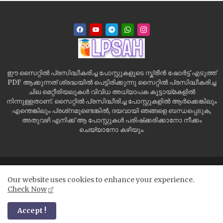
ഈ സൈറ്റിൽ പ്രസിദ്ധീകരിച്ച പോസ്റ്റുകളുടെ സ്ക്രീൻ ഷോർട്ട് എടുത്ത്
PDF ആക്കുന്നത് ശ്രദ്ധയിൽ പെട്ടിരിക്കുന്നു സൈറ്റിൽ പ്രസിദ്ധീകരിച്ച
ചില മെറ്റീരിയലുകൾ വിവിധ അധ്യാപക കൂട്ടായ്മകളിൽ
നിന്നുള്ളതാണ്. സൈറ്റിൽ പ്രസിദ്ധീരിച്ച പോസ്റ്റുകളിൽ ആർക്കെങ്കിലും
എന്തെങ്കിലും പ്രശ്‌നമുണ്ടെങ്കിൽ, ദയവായി ഞങ്ങളെ ബന്ധപ്പെടുക,
അതുവഴി എനിക്ക് ആ പോസ്റ്റുകൾ പരിഷ്‌ക്കരിക്കാനോ നീക്കം
ചെയ്യാനോ കഴിയും.
Home
Site Map
Contact us
Privacy Policy
Our website uses cookies to enhance your experience.
Disclaimer
Check Now
All Right Reserved Copyright ©
Accept !
LPSAH