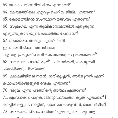
63. ലോക പരിസ്ഥിതി ദിനം എന്നാണ്?
64. കേരളത്തിലെ ഏറ്റവും ചെറിയ ജില്ല ഏതാണ്?
65. കേരളത്തിന്റെ സംസ്ഥാന മത്സ്യം ഏതാണ്?
66. സുമംഗല എന്ന തൂലികാനാമത്തിൽ എഴുതുന്ന
എഴുത്തുകാരിയുടെ യഥാർത്ഥ പേരെന്ത്?
67. അക്കരെനിൽക്കും തുഞ്ചാണി
ഇക്കരെനിൽക്കും തുഞ്ചാണി
കൂട്ടിമുട്ടും തുഞ്ചാണി - കടങ്കഥയുടെ ഉത്തരമെന്ത്?
68. ശരിയായ വാക്ക് ഏത്? - പ്രവർത്തി, പ്രവൃത്തി,
പ്രവിർത്തി, പ്രവ്രത്തി
69. കഥകളിയിലെ നളൻ, ശ്രീകൃഷ്ണൻ, അർജുനൻ എന്നീ
കഥാപാത്രങ്ങളുടെ വേഷം ഏതാണ്?
70. ദ്രുമം എന്ന പദത്തിന്റെ അർഥം എന്താണ്?
71. എസ്.കെ.പൊറ്റക്കാടിന്റെതല്ലാത്ത കൃതി ഏതാണ്? [
കാപ്പിരികളുടെ നാട്ടിൽ, ഹൈമാവതഭൂവിൽ, ബാലിദ്വീപ്]
72. ശരിയായ ചിഹ്നം ചേർത്ത് എഴുതുക - കഷ്ടം ആ