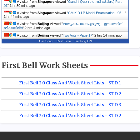
A visitor from
Singapore
viewed "
Gandhi Quiz (ഗാന്ധി ക്വിസ്) Part
01
"
1 hr 30 mins ago
A visitor from
Singapore
viewed "
CM KID LP Model Examination - 05…
"
1 hr 44 mins ago
A visitor from
Beijing
viewed "
മാതൃകപോലെ എഴുതൂ - ഈ തെറ്റിന്
ശിക്ഷയില്ല
"
2 hrs 4 mins ago
A visitor from
Beijing
viewed "
Two Ants - Page 17
"
2 hrs 14 mins ago
Get Script
Real Time
Tracking ON
First Bell Work Sheets
First Bell 2.0 Class And Work Sheet Lists - STD 1
First Bell 2.0 Class And Work Sheet Lists - STD 2
First Bell 2.0 Class And Work Sheet Lists - STD 3
First Bell 2.0 Class And Work Sheet Lists - STD 2