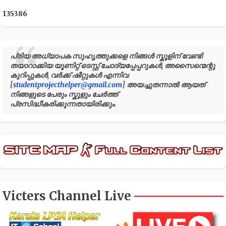
1
3
5
3
8
6
പ്രിയ അധ്യാപക സുഹൃത്തുക്കളെ നിങ്ങൾ സ്കൂളിന് വേണ്ടി
തയാറാക്കിയ യൂണിറ്റ് ടെസ്റ്റ് ചോദ്യപ്പേപ്പറുകൾ, അസൈന്മെന്റു
കുറിപ്പുകൾ, വർക്ക് ഷീറ്റുകൾ എന്നിവ
[
studentprojecthelper@gmail.com
] അയച്ചുതന്നാൽ ആയത്
നിങ്ങളുടെ പേരും സ്കൂളും ചേർത്ത്
പ്രസിദ്ധീകരിക്കുന്നതായിരിക്കും.
Victers Channel Live