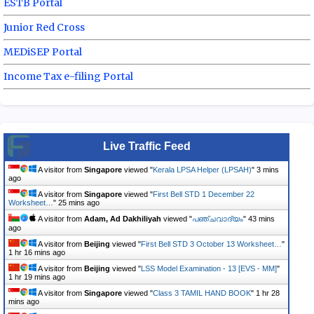
ESTB Portal
Junior Red Cross
MEDiSEP Portal
Income Tax e-filing Portal
Live Traffic Feed
A visitor from
Singapore
viewed "
Kerala LPSA Helper (LPSAH)
"
3 mins
ago
A visitor from
Singapore
viewed "
First Bell STD 1 December 22
Worksheet…
"
25 mins ago
A visitor from
Adam, Ad Dakhiliyah
viewed "
പഞ്ചവാദ്യം
"
43 mins
ago
A visitor from
Beijing
viewed "
First Bell STD 3 October 13 Worksheet…
"
1 hr 16 mins ago
A visitor from
Beijing
viewed "
LSS Model Examination - 13 [EVS - MM]
"
1 hr 19 mins ago
A visitor from
Singapore
viewed "
Class 3 TAMIL HAND BOOK
"
1 hr 28
mins ago