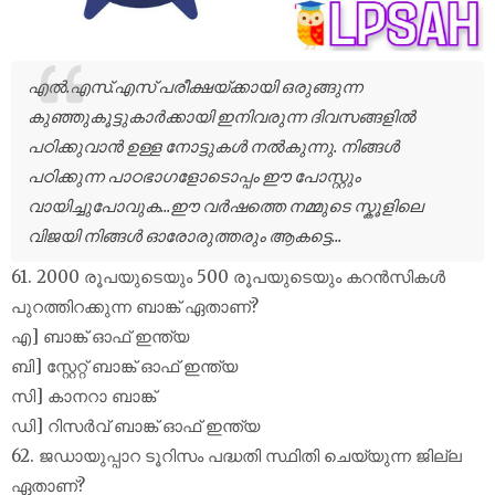
എൽ.എസ്.എസ് പരീക്ഷയ്ക്കായി ഒരുങ്ങുന്ന
കുഞ്ഞുകൂട്ടുകാർക്കായി ഇനിവരുന്ന ദിവസങ്ങളിൽ
പഠിക്കുവാൻ ഉള്ള നോട്ടുകൾ നൽകുന്നു. നിങ്ങൾ
പഠിക്കുന്ന പാഠഭാഗളോടൊപ്പം ഈ പോസ്റ്റും
വായിച്ചുപോവുക...ഈ വർഷത്തെ നമ്മുടെ സ്കൂളിലെ
വിജയി നിങ്ങൾ ഓരോരുത്തരും ആകട്ടെ...
61. 2000 രൂപയുടെയും 500 രൂപയുടെയും കറൻസികൾ
പുറത്തിറക്കുന്ന ബാങ്ക് ഏതാണ്?
എ] ബാങ്ക് ഓഫ് ഇന്ത്യ
ബി] സ്റ്റേറ്റ് ബാങ്ക് ഓഫ് ഇന്ത്യ
സി] കാനറാ ബാങ്ക്
ഡി] റിസർവ് ബാങ്ക് ഓഫ് ഇന്ത്യ
62. ജഡായുപ്പാറ ടൂറിസം പദ്ധതി സ്ഥിതി ചെയ്യുന്ന ജില്ല
ഏതാണ്?