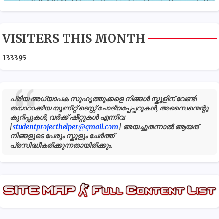
VISITERS THIS MONTH
1
3
3
3
9
5
പ്രിയ അധ്യാപക സുഹൃത്തുക്കളെ നിങ്ങൾ സ്കൂളിന് വേണ്ടി
തയാറാക്കിയ യൂണിറ്റ് ടെസ്റ്റ് ചോദ്യപ്പേപ്പറുകൾ, അസൈന്മെന്റു
കുറിപ്പുകൾ, വർക്ക് ഷീറ്റുകൾ എന്നിവ
[
studentprojecthelper@gmail.com
] അയച്ചുതന്നാൽ ആയത്
നിങ്ങളുടെ പേരും സ്കൂളും ചേർത്ത്
പ്രസിദ്ധീകരിക്കുന്നതായിരിക്കും.