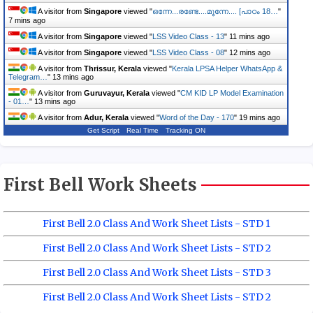
A visitor from
Singapore
viewed "
ഒന്നേ...രണ്ടേ....മൂന്നേ.... [പാഠം 18…
"
7 mins ago
A visitor from
Singapore
viewed "
LSS Video Class - 13
"
11 mins ago
A visitor from
Singapore
viewed "
LSS Video Class - 08
"
12 mins ago
A visitor from
Thrissur, Kerala
viewed "
Kerala LPSA Helper WhatsApp &
Telegram…
"
13 mins ago
A visitor from
Guruvayur, Kerala
viewed "
CM KID LP Model Examination
- 01…
"
13 mins ago
A visitor from
Adur, Kerala
viewed "
Word of the Day - 170
"
19 mins ago
Get Script
Real Time
Tracking ON
First Bell Work Sheets
First Bell 2.0 Class And Work Sheet Lists - STD 1
First Bell 2.0 Class And Work Sheet Lists - STD 2
First Bell 2.0 Class And Work Sheet Lists - STD 3
First Bell 2.0 Class And Work Sheet Lists - STD 2