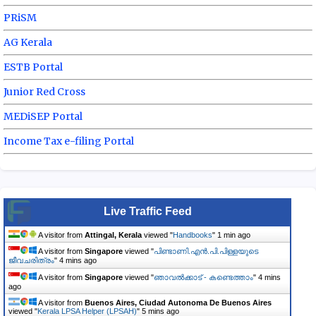
PRiSM
AG Kerala
ESTB Portal
Junior Red Cross
MEDiSEP Portal
Income Tax e-filing Portal
Live Traffic Feed
A visitor from
Attingal, Kerala
viewed "
Handbooks
"
1 min ago
A visitor from
Singapore
viewed "
പിണ്ടാണി.എൻ.പി.പിള്ളയുടെ
ജീവചരിത്രം
"
4 mins ago
A visitor from
Singapore
viewed "
ഞാവൽക്കാട് - കണ്ടെത്താം
"
4 mins
ago
A visitor from
Buenos Aires, Ciudad Autonoma De Buenos Aires
viewed "
Kerala LPSA Helper (LPSAH)
"
5 mins ago