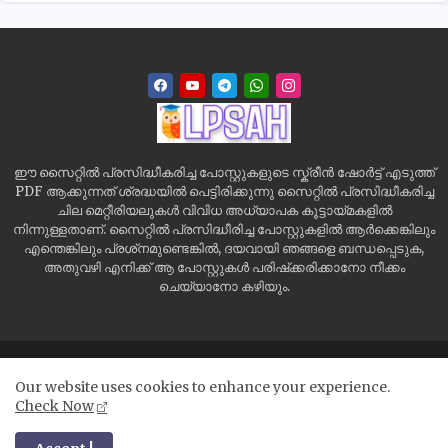
ഈ സൈറ്റിൽ പ്രസിദ്ധീകരിച്ച പോസ്റ്റുകളുടെ സ്ക്രീൻ ഷോർട്ട് എടുത്ത്
PDF ആക്കുന്നത് ശ്രദ്ധയിൽ പെട്ടിരിക്കുന്നു സൈറ്റിൽ പ്രസിദ്ധീകരിച്ച
ചില മെറ്റീരിയലുകൾ വിവിധ അധ്യാപക കൂട്ടായ്മകളിൽ
നിന്നുള്ളതാണ്. സൈറ്റിൽ പ്രസിദ്ധീരിച്ച പോസ്റ്റുകളിൽ ആർക്കെങ്കിലും
എന്തെങ്കിലും പ്രശ്‌നമുണ്ടെങ്കിൽ, ദയവായി ഞങ്ങളെ ബന്ധപ്പെടുക,
അതുവഴി എനിക്ക് ആ പോസ്റ്റുകൾ പരിഷ്‌ക്കരിക്കാനോ നീക്കം
ചെയ്യാനോ കഴിയും.
Home
Site Map
Contact us
Privacy Policy
Our website uses cookies to enhance your experience.
Disclaimer
Check Now
All Right Reserved Copyright ©