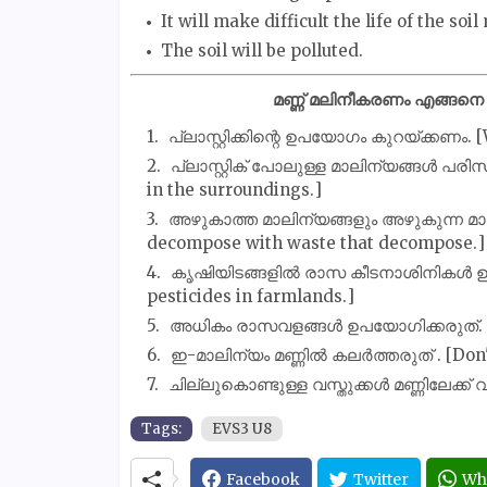
It will make difficult the life of the soi
The soil will be polluted.
മണ്ണ് മലിനീകരണം എങ്ങനെ 
പ്ലാസ്റ്റിക്കിന്റെ ഉപയോഗം കുറയ്ക്കണം. [
പ്ലാസ്റ്റിക് പോലുള്ള മാലിന്യങ്ങൾ പരിസര
in the surroundings.]
അഴുകാത്ത മാലിന്യങ്ങളും അഴുകുന്ന മാലി
decompose with waste that decompose.]
കൃഷിയിടങ്ങളിൽ രാസ കീടനാശിനികൾ ഉപയോ
pesticides in farmlands.]
അധികം രാസവളങ്ങൾ ഉപയോഗിക്കരുത്. [Don
ഇ-മാലിന്യം മണ്ണിൽ കലർത്തരുത് . [Don't
ചില്ലുകൊണ്ടുള്ള വസ്തുക്കൾ മണ്ണിലേക്ക് വ
Tags:
EVS3 U8
Facebook
Twitter
Wh