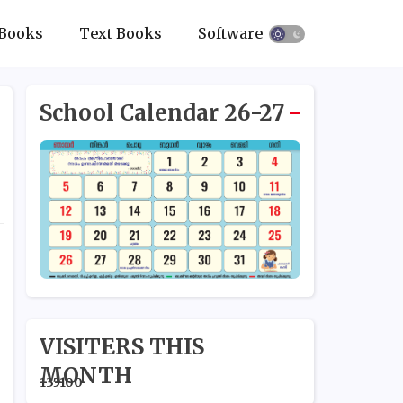
Books
Text Books
Softwares
School Calendar 26-27
VISITERS THIS
MONTH
1
3
5
1
0
0