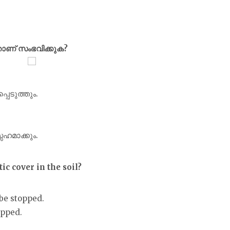
്താണ് സംഭവിക്കുക?
പെടുത്തും.
ഹമാക്കും.
c cover in the soil?
be stopped.
opped.