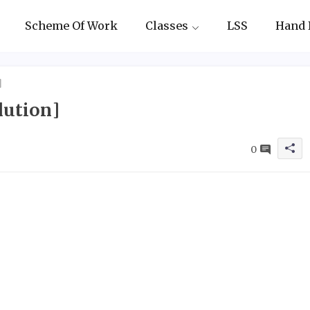
Scheme Of Work
Classes
LSS
Hand 
]
lution]
0