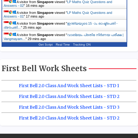
A visitor from
Singapore
viewed "
LP Maths Quiz Questions and
Answers - 02
"
16 mins ago
A visitor from
Singapore
viewed "
LP Maths Quiz Questions and
Answers - 01
"
17 mins ago
A visitor from
Singapore
viewed "
ഇന്ത്യയുടെ 15 -ാം രാഷ്ട്രപതി -
ദ്രൗപതി…
"
25 mins ago
A visitor from
Singapore
viewed "
വാങ്മയം പ്രതിഭ നിർണയ പരീക്ഷ |
Vangmayam…
"
29 mins ago
Get Script
Real Time
Tracking ON
First Bell Work Sheets
First Bell 2.0 Class And Work Sheet Lists - STD 1
First Bell 2.0 Class And Work Sheet Lists - STD 2
First Bell 2.0 Class And Work Sheet Lists - STD 3
First Bell 2.0 Class And Work Sheet Lists - STD 2