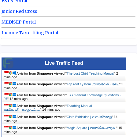
ESTB Portal
Junior Red Cross
MEDiSEP Portal
Income Tax e-filing Portal
Live Traffic Feed
A visitor from
Singapore
viewed "
The Lost Child Teaching Manual
"
3
mins ago
A visitor from
Singapore
viewed "
Tap root system [തായ്‌വേര് പടലം]
"
3
mins ago
A visitor from
Singapore
viewed "
LSS General Knowledge Questions -
07
"
12 mins ago
A visitor from
Singapore
viewed "
Teaching Manual -
കല്ലായ്....കാറ്റായ്...…
"
14 mins ago
A visitor from
Singapore
viewed "
Cloth Exhibition | വസ്‌ത്രമേള
"
14
mins ago
A visitor from
Singapore
viewed "
Magic Square | മാന്ത്രികചതുരം
"
15
mins ago