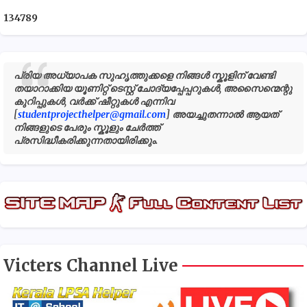
1
3
4
7
8
9
പ്രിയ അധ്യാപക സുഹൃത്തുക്കളെ നിങ്ങൾ സ്കൂളിന് വേണ്ടി
തയാറാക്കിയ യൂണിറ്റ് ടെസ്റ്റ് ചോദ്യപ്പേപ്പറുകൾ, അസൈന്മെന്റു
കുറിപ്പുകൾ, വർക്ക് ഷീറ്റുകൾ എന്നിവ
[
studentprojecthelper@gmail.com
] അയച്ചുതന്നാൽ ആയത്
നിങ്ങളുടെ പേരും സ്കൂളും ചേർത്ത്
പ്രസിദ്ധീകരിക്കുന്നതായിരിക്കും.
Victers Channel Live