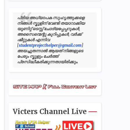
പ്രിയ അധ്യാപക സുഹൃത്തുക്കളെ
നിങ്ങൾ സ്കൂളിന് വേണ്ടി തയാറാക്കിയ
യൂണിറ്റ് ടെസ്റ്റ് ചോദ്യപ്പേപ്പറുകൾ,
അസൈന്മെന്റു കുറിപ്പുകൾ, വർക്ക്
ഷീറ്റുകൾ എന്നിവ
[
studentprojecthelper@gmail.com
]
അയച്ചുതന്നാൽ ആയത് നിങ്ങളുടെ
പേരും സ്കൂളും ചേർത്ത്
പ്രസിദ്ധീകരിക്കുന്നതായിരിക്കും.
Victers Channel Live