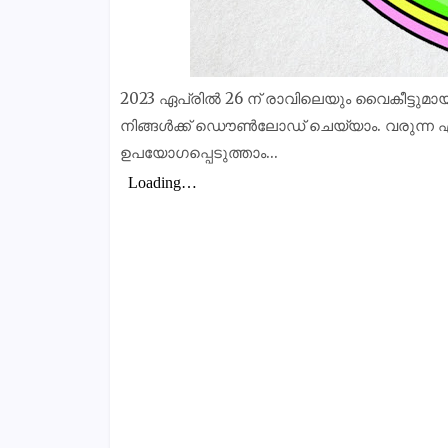
2023 ഏപ്രിൽ 26 ന് രാവിലെയും വൈകീട്ടുമാ
നിങ്ങൾക്ക് ഡൌൺലോഡ് ചെയ്യാം. വരുന്ന 
ഉപയോഗപ്പെടുത്താം...