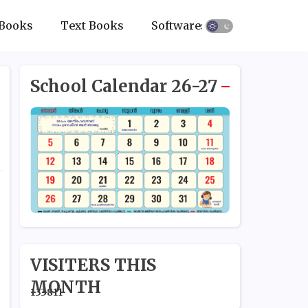
Books
Text Books
Softwares
School Calendar 26-27
VISITERS THIS
MONTH
1
3
3
8
1
1