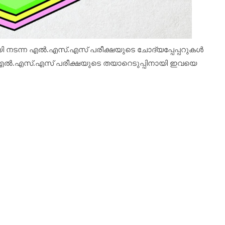
യി നടന്ന എൽ.എസ്.എസ് പരീക്ഷയുടെ ചോദ്യപ്പേപ്പറുകൾ
എൽ.എസ്.എസ് പരീക്ഷയുടെ തയാറെടുപ്പിനായി ഇവയെ