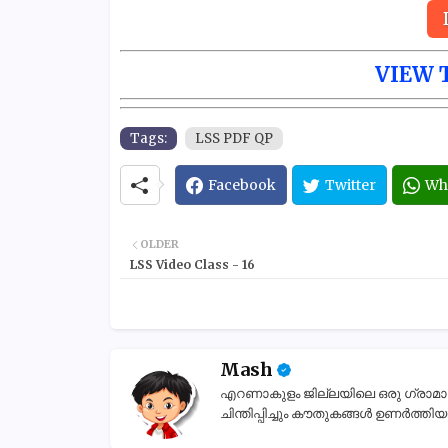
VIEW 
Tags:
LSS PDF QP
Facebook
Twitter
Wh
OLDER
LSS Video Class - 16
Mash
എറണാകുളം ജില്ലയിലെ ഒരു ഗ്രാമാന്തര
ചിന്തിപ്പിച്ചും കൗതുകങ്ങൾ ഉണർത്തിയും