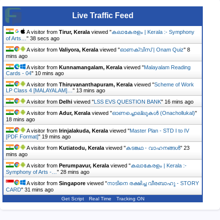
Live Traffic Feed
A visitor from
Tirur, Kerala
viewed "
കലാകേരളം | Kerala :- Symphony
of Arts…
"
39 secs ago
A visitor from
Valiyora, Kerala
viewed "
ഓണക്വിസ് | Onam Quiz
"
8
mins ago
A visitor from
Kunnamangalam, Kerala
viewed "
Malayalam Reading
Cards - 04
"
10 mins ago
A visitor from
Thiruvananthapuram, Kerala
viewed "
Scheme of Work
LP Class 4 [MALAYALAM]…
"
13 mins ago
A visitor from
Delhi
viewed "
LSS EVS QUESTION BANK
"
16 mins ago
A visitor from
Adur, Kerala
viewed "
ഓണച്ചൊല്ലുകള്‍ (Onachollukal)
"
18 mins ago
A visitor from
Irinjalakuda, Kerala
viewed "
Master Plan - STD I to IV
[PDF Format]
"
19 mins ago
A visitor from
Kutiatodu, Kerala
viewed "
കടങ്കഥ - വാഹനങ്ങൾ
"
23
mins ago
A visitor from
Perumpavur, Kerala
viewed "
കലാകേരളം | Kerala :-
Symphony of Arts -…
"
28 mins ago
A visitor from
Singapore
viewed "
നാടിനെ രക്ഷിച്ച വീരബാഹു - STORY
CARD
"
31 mins ago
Get Script
Real Time
Tracking ON