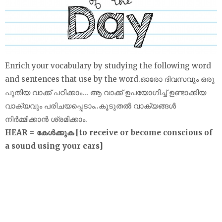
Enrich your vocabulary by studying the following word
and sentences that use by the word.ഓരോ ദിവസവും ഒരു
പുതിയ വാക്ക് പഠിക്കാം... ആ വാക്ക് ഉപയോഗിച്ച് ഉണ്ടാക്കിയ
വാക്യവും പരിചയപ്പെടാം..കൂടുതൽ വാക്യങ്ങൾ
നിർമ്മിക്കാൻ ശ്രമിക്കാം.
HEAR = കേള്‍ക്കുക [to receive or become conscious of
a sound using your ears]