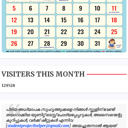
VISITERS THIS MONTH
1
2
9
5
2
8
പ്രിയ അധ്യാപക സുഹൃത്തുക്കളെ നിങ്ങൾ സ്കൂളിന് വേണ്ടി
തയാറാക്കിയ യൂണിറ്റ് ടെസ്റ്റ് ചോദ്യപ്പേപ്പറുകൾ, അസൈന്മെന്റു
കുറിപ്പുകൾ, വർക്ക് ഷീറ്റുകൾ എന്നിവ
[
studentprojecthelper@gmail.com
] അയച്ചുതന്നാൽ ആയത്