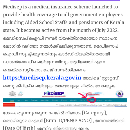
Medisep is a medical insurance scheme launched to
provide health coverage to all government employees
including Aided School Staffs and pensioners of Kerala
state. It becomes active from the month of July 2022.
മെഡിസെപ് ഐഡി നമ്പർ വ്യക്തിഗതമായോ സ്ഥാപന
ലോഗിൻ വഴിയോ നമ്മൾക്ക് ലഭിക്കുന്നതാണ്. മെഡിസെപ്
ഐഡി സൃഷ്ടിക്കുന്നതിനും കാർഡ് വ്യക്തിഗതമായി
ഡൗൺലോഡ് ചെയ്യുന്നതിനും ആദ്യമായി എന്ന
വെബ്‌സൈറ്റ് ഹോം പേജ് സന്ദർശിക്കണം.
https://medisep.kerala.gov.in
അവിടെ 'സ്റ്റാറ്റസ്'
മെനു ക്ലിക്ക് ചെയ്യുക. താഴെയുള്ള ചിത്രം നോക്കുക.
ശേഷം തുറന്നുവരുന്ന പേജിൽ വിഭാഗം [Category],
തൊഴിലുടമ ഐഡി [Emp ID/PEN/PPONO] , ജനനത്തിയതി
[Date Of Birth] എന്നിവ തിരഞ്ഞെടുക്കുക