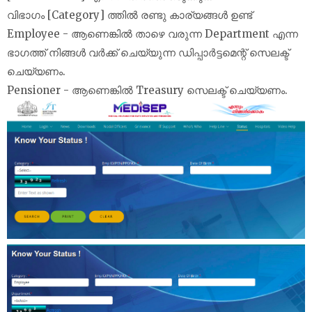
വിഭാഗം [Category] ത്തിൽ രണ്ടു കാര്യങ്ങൾ ഉണ്ട്
Employee - ആണെങ്കിൽ താഴെ വരുന്ന Department എന്ന
ഭാഗത്ത് നിങ്ങൾ വർക്ക് ചെയ്യുന്ന ഡിപ്പാർട്ടമെന്റ് സെലക്ട്
ചെയ്യണം.
Pensioner - ആണെങ്കിൽ Treasury സെലക്ട് ചെയ്യണം.