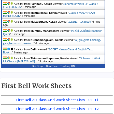
A visitor from
Pambadi, Kerala
viewed "
Scheme of Work LP Class 4
[EVS] 2025-26
"
5 mins ago
A visitor from
Mannarakkat, Kerala
viewed "
Class 3 MALAYALAM
HAND BOOK
"
5 mins ago
A visitor from
Malappuram, Kerala
viewed "
കടങ്കഥ - പഴങ്ങൾ
"
6 mins
ago
A visitor from
Mumbai, Maharashtra
viewed "
ബഷീർ ക്വിസ് (Basheer
Quiz)
"
6 mins ago
A visitor from
Kunnamangalam, Kerala
viewed "
കുട്ടികളിൽ മലയാളം
ഉറപ്പിക്കാം - സാക്ഷരം…
"
6 mins ago
A visitor from
Delhi
viewed "
SCERT Kerala Class 4 English Text
Book…
"
6 mins ago
A visitor from
Thiruvananthapuram, Kerala
viewed "
Scheme of Work
LP Class 4 [MALAYALAM]…
"
9 mins ago
Get Script
Real Time
Tracking ON
First Bell Work Sheets
First Bell 2.0 Class And Work Sheet Lists - STD 1
First Bell 2.0 Class And Work Sheet Lists - STD 2