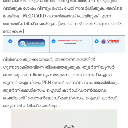
മെഡിസെപ് ഐഡി മുൻപ് ലഭിച്ച ഭാഗത്തുനിന്നും എഴുതി
വയ്‌ക്കുക ശേഷം വീണ്ടും ഹോം പേജ് സന്ദർശിക്കുക. അവിടെ
പേജിലെ 'MEDCARD ഡൗൺലോഡ് ചെയ്യുക' എന്ന
ഭാഗത്ത് ക്ലിക്ക് ചെയ്യുക. [താഴെ നൽകിയിരിക്കുന്ന ചിത്രം
നോക്കുക]
വിൻഡോ തുറക്കുമ്പോൾ, അക്കൗണ്ട് തരത്തിൽ
ഗുണഭോക്താവിനെ തിരഞ്ഞെടുക്കുക. തുടർന്ന് യൂസർ
നെയിമും പാസ്‌വേഡും നൽകണം. മെഡിസെപ് ഐഡി
യൂസർ ഐഡിയും PEN നമ്പർ പാസ് വേഡും ആയിരിക്കും.
തുടർന്ന് മെഡിസെപ് ഐഡി കാർഡ് ഡൗൺലോഡ്
ചെയ്യാൻ 'ഡൌൺലോഡ് മെഡിസെപ് ഐഡി കാർഡ്'
ബട്ടണിൽ ക്ലിക്ക് ചെയ്യുക.