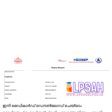
ഇനി മെഡികാർഡ് ഡൌൺലോഡ് ചെയ്യാം