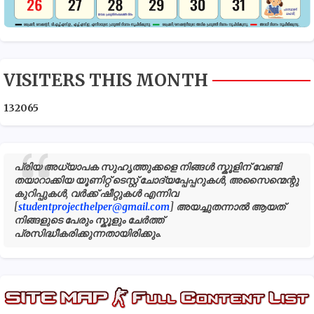
VISITERS THIS MONTH
1
3
2
0
6
5
പ്രിയ അധ്യാപക സുഹൃത്തുക്കളെ നിങ്ങൾ സ്കൂളിന് വേണ്ടി
തയാറാക്കിയ യൂണിറ്റ് ടെസ്റ്റ് ചോദ്യപ്പേപ്പറുകൾ, അസൈന്മെന്റു
കുറിപ്പുകൾ, വർക്ക് ഷീറ്റുകൾ എന്നിവ
[
studentprojecthelper@gmail.com
] അയച്ചുതന്നാൽ ആയത്
നിങ്ങളുടെ പേരും സ്കൂളും ചേർത്ത്
പ്രസിദ്ധീകരിക്കുന്നതായിരിക്കും.