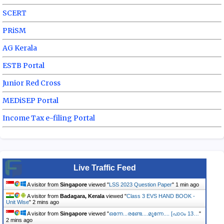
SCERT
PRiSM
AG Kerala
ESTB Portal
Junior Red Cross
MEDiSEP Portal
Income Tax e-filing Portal
Live Traffic Feed
A visitor from
Singapore
viewed "
LSS 2023 Question Paper
"
1 min ago
A visitor from
Badagara, Kerala
viewed "
Class 3 EVS HAND BOOK -
Unit Wise
"
2 mins ago
A visitor from
Singapore
viewed "
ഒന്നേ...രണ്ടേ....മൂന്നേ.... [പാഠം 13…
"
2 mins ago