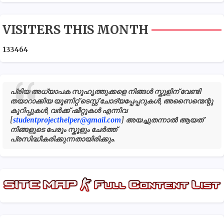
VISITERS THIS MONTH
1
3
3
4
6
4
പ്രിയ അധ്യാപക സുഹൃത്തുക്കളെ നിങ്ങൾ സ്കൂളിന് വേണ്ടി
തയാറാക്കിയ യൂണിറ്റ് ടെസ്റ്റ് ചോദ്യപ്പേപ്പറുകൾ, അസൈന്മെന്റു
കുറിപ്പുകൾ, വർക്ക് ഷീറ്റുകൾ എന്നിവ
[
studentprojecthelper@gmail.com
] അയച്ചുതന്നാൽ ആയത്
നിങ്ങളുടെ പേരും സ്കൂളും ചേർത്ത്
പ്രസിദ്ധീകരിക്കുന്നതായിരിക്കും.