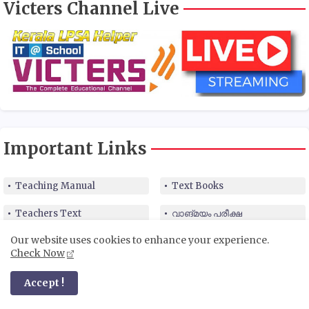
Victers Channel Live
Important Links
Teaching Manual
Text Books
Teachers Text
വാങ്മയം പരീക്ഷ
Our website uses cookies to enhance your experience.
NAS Model Exam
Aksharamuttam Quiz
Check Now
Accept !