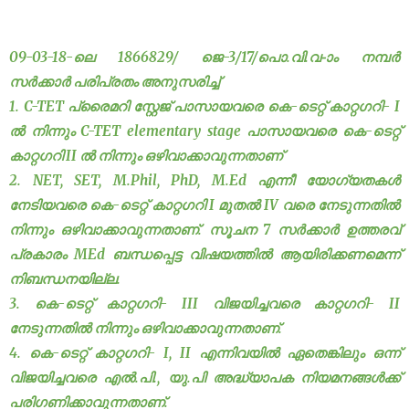
09-03-18-ലെ 1866829/ ജെ-3/17/പൊ.വി.വ-ാം നമ്പർ
സർക്കാർ പരിപ്രതം അനുസരിച്ച്
1. C-TET പ്രൈമറി സ്റ്റേജ് പാസായവരെ കെ-ടെറ്റ് കാറ്റഗറി- I
ൽ നിന്നും C-TET elementary stage പാസായവരെ കെ-ടെറ്റ്
കാറ്റഗറി II ൽ നിന്നും ഒഴിവാക്കാവുന്നതാണ്
2. NET, SET, M.Phil, PhD, M.Ed എന്നീ യോഗ്യതകൾ
നേടിയവരെ കെ-ടെറ്റ് കാറ്റഗറി I മുതൽ IV വരെ നേടുന്നതിൽ
നിന്നും ഒഴിവാക്കാവുന്നതാണ്. സൂചന 7 സർക്കാർ ഉത്തരവ്
പ്രകാരം MEd ബന്ധപ്പെട്ട വിഷയത്തിൽ ആയിരിക്കണമെന്ന്
നിബന്ധനയില്ല.
3. കെ-ടെറ്റ് കാറ്റഗറി- III വിജയിച്ചവരെ കാറ്റഗറി- II
നേടുന്നതിൽ നിന്നും ഒഴിവാക്കാവുന്നതാണ്.
4. കെ-ടെറ്റ് കാറ്റഗറി- I, II എന്നിവയിൽ ഏതെങ്കിലും ഒന്ന്
വിജയിച്ചവരെ എൽ.പി., യു.പി അദ്ധ്യാപക നിയമനങ്ങൾക്ക്
പരിഗണിക്കാവുന്നതാണ്.