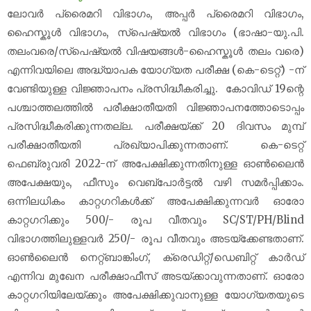
ലോവർ പ്രൈമറി വിഭാഗം, അപ്പര്‍ പ്രൈമറി വിഭാഗം,
ഹൈസ്കൂള്‍ വിഭാഗം, സ്പെഷ്യല്‍ വിഭാഗം (ഭാഷാ-യു.പി.
തലംവരെ/സ്പെഷ്യല്‍ വിഷയങ്ങള്‍-ഹൈസ്കൂള്‍ തലം വരെ)
എന്നിവയിലെ അദ്ധ്യാപക യോഗ്യത പരീക്ഷ (കെ-ടെറ്റ്) -ന്
വേണ്ടിയുള്ള വിജ്ഞാപനം പ്രസിദ്ധീകരിച്ചു. കോവിഡ് 19ന്റെ
പശ്ചാത്തലത്തില്‍ പരീക്ഷാതീയതി വിജ്ഞാപനത്തോടൊപ്പം
പ്രസിദ്ധീകരിക്കുന്നതല്ല. പരീക്ഷയ്ക്ക് 20 ദിവസം മുമ്പ്
പരീക്ഷാതീയതി പ്രഖ്യാപിക്കുന്നതാണ്. കെ-ടെറ്റ്
ഫെബ്രുവരി 2022-ന് അപേക്ഷിക്കുന്നതിനുള്ള ഓണ്‍ലൈന്‍
അപേക്ഷയും, ഫീസും വെബ്പോര്‍ട്ടല്‍ വഴി സമര്‍പ്പിക്കാം.
ഒന്നിലധികം കാറ്റഗറികള്‍ക്ക് അപേക്ഷിക്കുന്നവര്‍ ഓരോ
കാറ്റഗറിക്കും 500/- രൂപ വീതവും SC/ST/PH/Blind
വിഭാഗത്തിലുള്ളവര്‍ 250/- രൂപ വീതവും അടയ്‌ക്കേണ്ടതാണ്.
ഓണ്‍ലൈന്‍ നെറ്റ്ബാങ്കിംഗ്, ക്രെഡിറ്റ്/ഡെബിറ്റ് കാര്‍ഡ്
എന്നിവ മുഖേന പരീക്ഷാഫീസ് അടയ്ക്കാവുന്നതാണ്. ഓരോ
കാറ്റഗറിയിലേയ്ക്കും അപേക്ഷിക്കുവാനുള്ള യോഗ്യതയുടെ