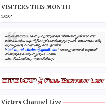
VISITERS THIS MONTH
1
3
2
3
5
4
പ്രിയ അധ്യാപക സുഹൃത്തുക്കളെ നിങ്ങൾ സ്കൂളിന് വേണ്ടി
തയാറാക്കിയ യൂണിറ്റ് ടെസ്റ്റ് ചോദ്യപ്പേപ്പറുകൾ, അസൈന്മെന്റു
കുറിപ്പുകൾ, വർക്ക് ഷീറ്റുകൾ എന്നിവ
[
studentprojecthelper@gmail.com
] അയച്ചുതന്നാൽ ആയത്
നിങ്ങളുടെ പേരും സ്കൂളും ചേർത്ത്
പ്രസിദ്ധീകരിക്കുന്നതായിരിക്കും.
Victers Channel Live