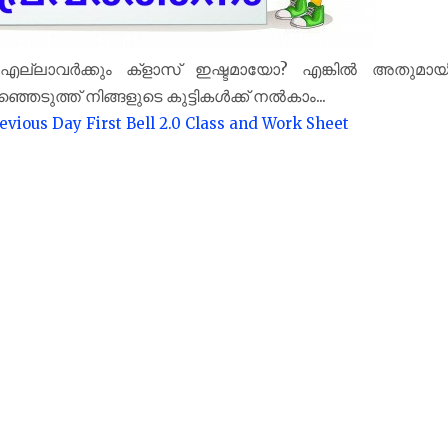
? എല്ലാവർക്കും ക്‌ളാസ് ഇഷ്ടമായോ? എങ്കിൽ അതുമായ
രഞ്ഞെടുത്ത് നിങ്ങളുടെ കുട്ടികൾക്ക് നൽകാം...
evious Day First Bell 2.0 Class and Work Sheet