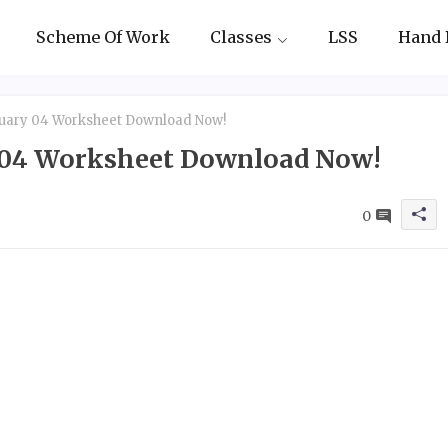
Scheme Of Work
Classes
LSS
Hand 
bruary 04 Worksheet Download Now!
y 04 Worksheet Download Now!
0