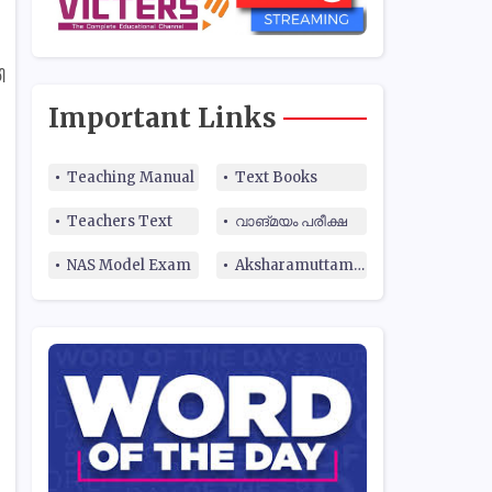
ി
Important Links
Teaching Manual
Text Books
Teachers Text
വാങ്മയം പരീക്ഷ
NAS Model Exam
Aksharamuttam Quiz