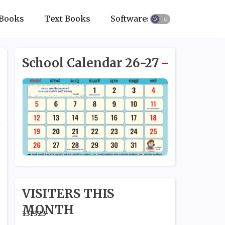
Books
Text Books
Softwares
School Calendar 26-27
VISITERS THIS
MONTH
1
3
1
3
2
3