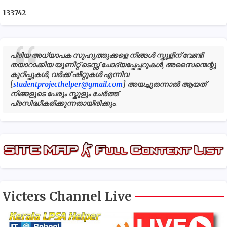
1
3
3
7
4
2
പ്രിയ അധ്യാപക സുഹൃത്തുക്കളെ നിങ്ങൾ സ്കൂളിന് വേണ്ടി
തയാറാക്കിയ യൂണിറ്റ് ടെസ്റ്റ് ചോദ്യപ്പേപ്പറുകൾ, അസൈന്മെന്റു
കുറിപ്പുകൾ, വർക്ക് ഷീറ്റുകൾ എന്നിവ
[
studentprojecthelper@gmail.com
] അയച്ചുതന്നാൽ ആയത്
നിങ്ങളുടെ പേരും സ്കൂളും ചേർത്ത്
പ്രസിദ്ധീകരിക്കുന്നതായിരിക്കും.
Victers Channel Live