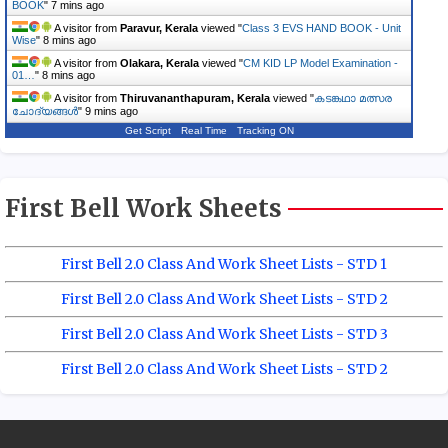
BOOK
"
7 mins ago
A visitor from
Paravur, Kerala
viewed "
Class 3 EVS HAND BOOK - Unit
Wise
"
8 mins ago
A visitor from
Olakara, Kerala
viewed "
CM KID LP Model Examination -
01…
"
8 mins ago
A visitor from
Thiruvananthapuram, Kerala
viewed "
കടങ്കഥാ മത്സര
ചോദ്യങ്ങൾ
"
9 mins ago
Get Script
Real Time
Tracking ON
First Bell Work Sheets
First Bell 2.0 Class And Work Sheet Lists - STD 1
First Bell 2.0 Class And Work Sheet Lists - STD 2
First Bell 2.0 Class And Work Sheet Lists - STD 3
First Bell 2.0 Class And Work Sheet Lists - STD 2