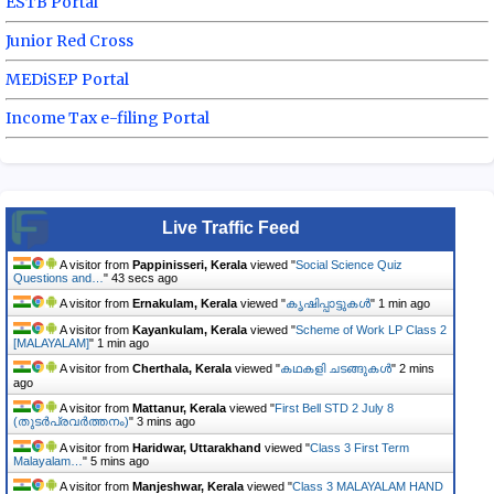
ESTB Portal
Junior Red Cross
MEDiSEP Portal
Income Tax e-filing Portal
Live Traffic Feed
A visitor from
Pappinisseri, Kerala
viewed "
Social Science Quiz
Questions and…
"
43 secs ago
A visitor from
Ernakulam, Kerala
viewed "
ക‍ൃഷിപ്പാട്ട‍ുകൾ
"
1 min ago
A visitor from
Kayankulam, Kerala
viewed "
Scheme of Work LP Class 2
[MALAYALAM]
"
1 min ago
A visitor from
Cherthala, Kerala
viewed "
കഥകളി ചടങ്ങുകൾ
"
2 mins
ago
A visitor from
Mattanur, Kerala
viewed "
First Bell STD 2 July 8
(തുടർപ്രവർത്തനം)
"
3 mins ago
A visitor from
Haridwar, Uttarakhand
viewed "
Class 3 First Term
Malayalam…
"
5 mins ago
A visitor from
Manjeshwar, Kerala
viewed "
Class 3 MALAYALAM HAND