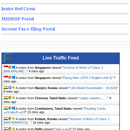
Junior Red Cross
MEDiSEP Portal
Income Tax e-filing Portal
Live Traffic Feed
A visitor from
Singapore
viewed "
Scheme of Work LP Class 3
[MALAYALAM]…
"
4 mins ago
A visitor from
Singapore
viewed "
Flying Kites (STD 2 English Unit 2)
"
7
mins ago
A visitor from
Manjeri, Kerala
viewed "
LSS Model Examination - 30 [GK]
"
8 mins ago
A visitor from
Chennai, Tamil Nadu
viewed "
വയറേ ശരണം.......
"
9
mins ago
A visitor from
Coimbatore, Tamil Nadu
viewed "
Reading Cards -
പറവകൾ പാറി
"
15 mins ago
A visitor from
Kollam, Kerala
viewed "
Scheme of Work LP Class 1
[MATHEMATICS]…
"
16 mins ago
A visitor from
Delhi
viewed "
ഒളിച്ചുകളി
"
22 mins ago