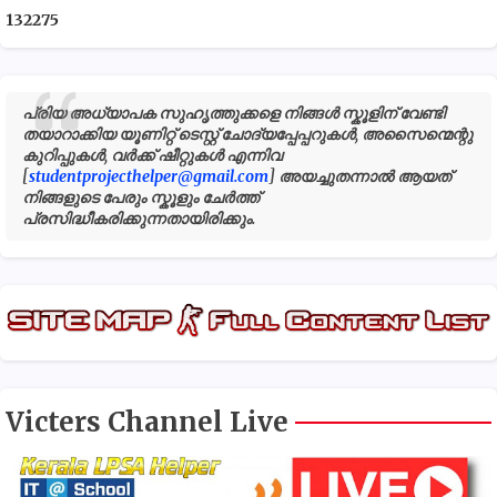
1
3
2
2
7
5
പ്രിയ അധ്യാപക സുഹൃത്തുക്കളെ നിങ്ങൾ സ്കൂളിന് വേണ്ടി
തയാറാക്കിയ യൂണിറ്റ് ടെസ്റ്റ് ചോദ്യപ്പേപ്പറുകൾ, അസൈന്മെന്റു
കുറിപ്പുകൾ, വർക്ക് ഷീറ്റുകൾ എന്നിവ
[
studentprojecthelper@gmail.com
] അയച്ചുതന്നാൽ ആയത്
നിങ്ങളുടെ പേരും സ്കൂളും ചേർത്ത്
പ്രസിദ്ധീകരിക്കുന്നതായിരിക്കും.
Victers Channel Live