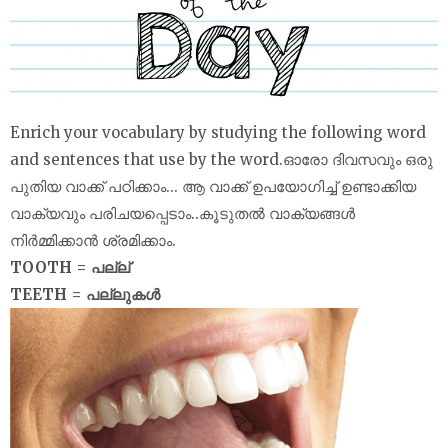
Enrich your vocabulary by studying the following word
and sentences that use by the word.ഓരോ ദിവസവും ഒരു
പുതിയ വാക്ക് പഠിക്കാം... ആ വാക്ക് ഉപയോഗിച്ച് ഉണ്ടാക്കിയ
വാക്യവും പരിചയപ്പെടാം..കൂടുതൽ വാക്യങ്ങൾ
നിർമ്മിക്കാൻ ശ്രമിക്കാം.
TOOTH = പല്ല്
TEETH = പല്ലുകൾ