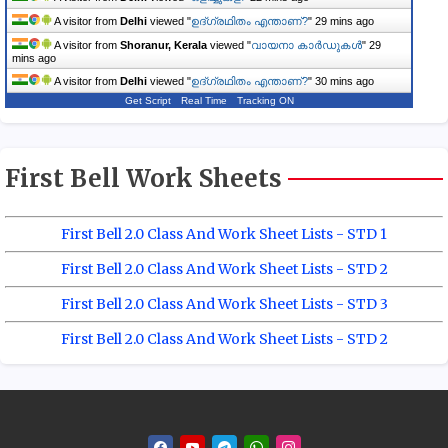
A visitor from
Delhi
viewed "
ഉദ്ഗ്രഥിതം എന്താണ്?
"
29 mins ago
A visitor from
Shoranur, Kerala
viewed "
വായനാ കാർഡുകൾ
"
29
mins ago
A visitor from
Delhi
viewed "
ഉദ്ഗ്രഥിതം എന്താണ്?
"
30 mins ago
Get Script
Real Time
Tracking ON
First Bell Work Sheets
First Bell 2.0 Class And Work Sheet Lists - STD 1
First Bell 2.0 Class And Work Sheet Lists - STD 2
First Bell 2.0 Class And Work Sheet Lists - STD 3
First Bell 2.0 Class And Work Sheet Lists - STD 2