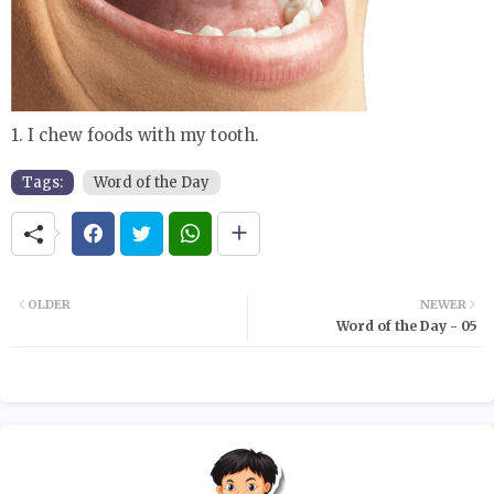
1. I chew foods with my tooth.
Tags:
Word of the Day
OLDER
NEWER
Word of the Day - 05