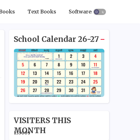
Books
Text Books
Softwares
School Calendar 26-27
VISITERS THIS
MONTH
1
3
3
0
0
9