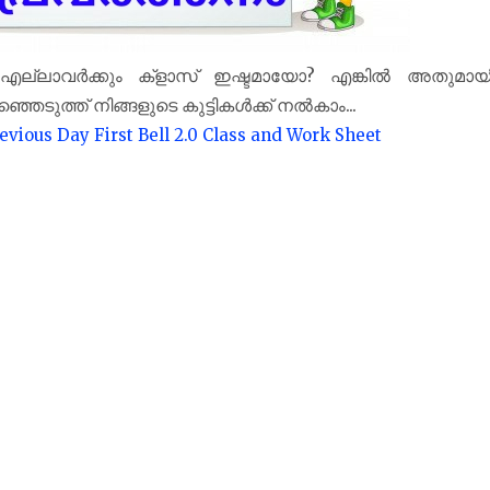
? എല്ലാവർക്കും ക്‌ളാസ് ഇഷ്ടമായോ? എങ്കിൽ അതുമായ
രഞ്ഞെടുത്ത് നിങ്ങളുടെ കുട്ടികൾക്ക് നൽകാം...
evious Day First Bell 2.0 Class and Work Sheet