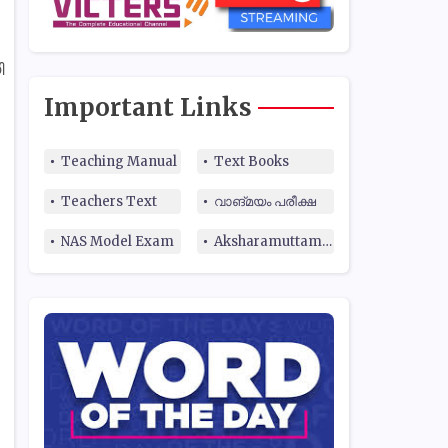
ി
Important Links
Teaching Manual
Text Books
Teachers Text
വാങ്മയം പരീക്ഷ
NAS Model Exam
Aksharamuttam Quiz