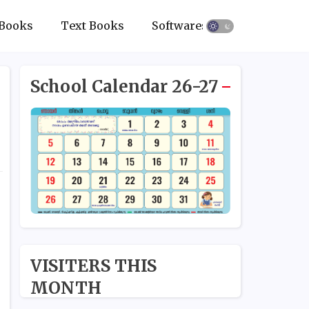
Books
Text Books
Softwares
School Calendar 26-27
VISITERS THIS
MONTH