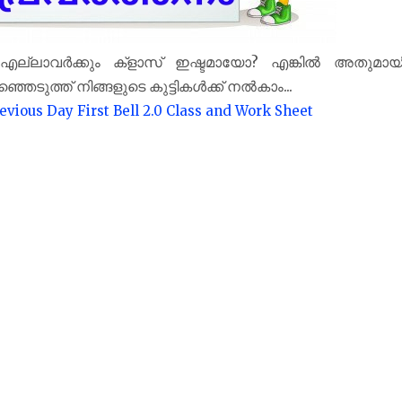
? എല്ലാവർക്കും ക്‌ളാസ് ഇഷ്ടമായോ? എങ്കിൽ അതുമായ
രഞ്ഞെടുത്ത് നിങ്ങളുടെ കുട്ടികൾക്ക് നൽകാം...
evious Day First Bell 2.0 Class and Work Sheet