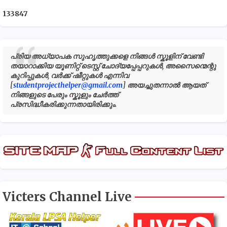
1
3
3
8
4
7
പ്രിയ അധ്യാപക സുഹൃത്തുക്കളെ നിങ്ങൾ സ്കൂളിന് വേണ്ടി
തയാറാക്കിയ യൂണിറ്റ് ടെസ്റ്റ് ചോദ്യപ്പേപ്പറുകൾ, അസൈന്മെന്റു
കുറിപ്പുകൾ, വർക്ക് ഷീറ്റുകൾ എന്നിവ
[
studentprojecthelper@gmail.com
] അയച്ചുതന്നാൽ ആയത്
നിങ്ങളുടെ പേരും സ്കൂളും ചേർത്ത്
പ്രസിദ്ധീകരിക്കുന്നതായിരിക്കും.
Victers Channel Live