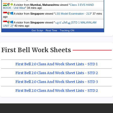
A visitor from
Mumbai, Maharashtra
viewed "
Class 3 EVS HAND
BOOK - Unit Wise
"
34 mins ago
A visitor from
Singapore
viewed "
LSS Model Examination - 213
"
37 mins
ago
A visitor from
Singapore
viewed "
പൂവ് ചിരിച്ചു [STD 1 MALAYALAM
UNIT 2]
"
40 mins ago
Get Script
Real Time
Tracking ON
First Bell Work Sheets
First Bell 2.0 Class And Work Sheet Lists - STD 1
First Bell 2.0 Class And Work Sheet Lists - STD 2
First Bell 2.0 Class And Work Sheet Lists - STD 3
First Bell 2.0 Class And Work Sheet Lists - STD 2