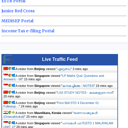
ESTB Portal
Junior Red Cross
MEDiSEP Portal
Income Tax e-filing Portal
Live Traffic Feed
A visitor from
Beijing
viewed "
എഴുതാം
"
3 mins ago
A visitor from
Singapore
viewed "
LP Maths Quiz Questions and
Answers - 06
"
15 mins ago
A visitor from
Singapore
viewed "
കനകച്ചിലങ്ക - NOTES
"
19 mins ago
A visitor from
Beijing
viewed "
LSS STUDY NOTES - കലകളുടെ നാട്
"
20 mins ago
A visitor from
Beijing
viewed "
First Bell STD 4 December 01
Followup…
"
24 mins ago
A visitor from
Mavelikara, Kerala
viewed "
ഓണവാക്കുകള്‍
(Onavakkukal)
"
25 mins ago
A visitor from
Singapore
viewed "
പറവകൾ പാറി [STD 1 MALAYALAM
UNIT 1]
"
28 mins ago