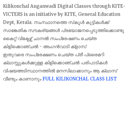
Kilikonchal Anganwadi Digital Classes through KITE-
VICTERS is an initiative by KITE, General Education
Dept, Kerala. സംസ്ഥാനത്തെ സ്‌കൂൾ കുട്ടികൾക്ക്
സാങ്കേതിക സൗകര്യങ്ങൾ പ്രയോജനപ്പെടുത്തിക്കൊണ്ടു
കൈറ്റ് വിക്ടേഴ്സ് ചാനല്‍ സംപ്രേഷണം ചെയ്ത
കിളിക്കൊഞ്ചൽ - അംഗൻവാടി ക്‌ളാസ്‌
ഇതുവരെ സംപ്രേക്ഷണം ചെയ്ത പ്രീ പ്രൈമറി
ക്ലാസ്സുകൾക്കുള്ള കിളിക്കൊഞ്ചൽ പരിപാടികൾ
വിഷയഅടിസ്ഥാനത്തിൽ മനസിലാക്കാനും ആ ക്ലാസ്
വീണ്ടും കാണാനും
FULL KILIKONCHAL CLASS LIST