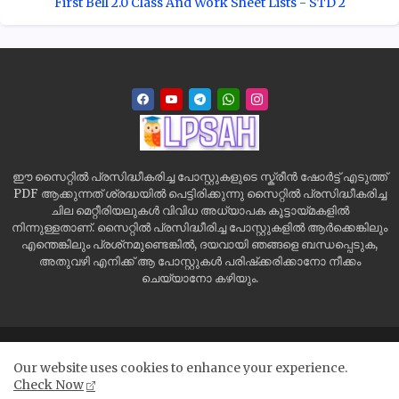
First Bell 2.0 Class And Work Sheet Lists - STD 2
ഈ സൈറ്റിൽ പ്രസിദ്ധീകരിച്ച പോസ്റ്റുകളുടെ സ്ക്രീൻ ഷോർട്ട് എടുത്ത്
PDF ആക്കുന്നത് ശ്രദ്ധയിൽ പെട്ടിരിക്കുന്നു സൈറ്റിൽ പ്രസിദ്ധീകരിച്ച
ചില മെറ്റീരിയലുകൾ വിവിധ അധ്യാപക കൂട്ടായ്മകളിൽ
നിന്നുള്ളതാണ്. സൈറ്റിൽ പ്രസിദ്ധീരിച്ച പോസ്റ്റുകളിൽ ആർക്കെങ്കിലും
എന്തെങ്കിലും പ്രശ്‌നമുണ്ടെങ്കിൽ, ദയവായി ഞങ്ങളെ ബന്ധപ്പെടുക,
അതുവഴി എനിക്ക് ആ പോസ്റ്റുകൾ പരിഷ്‌ക്കരിക്കാനോ നീക്കം
ചെയ്യാനോ കഴിയും.
Home
Site Map
Contact us
Privacy Policy
Our website uses cookies to enhance your experience.
Disclaimer
Check Now