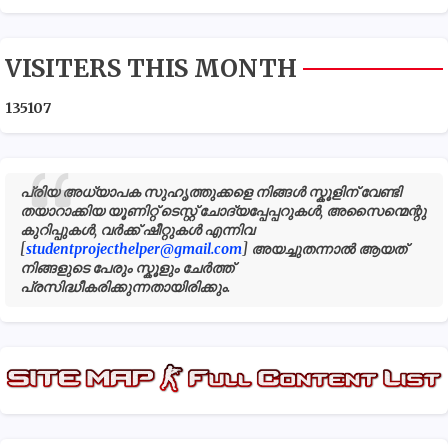
VISITERS THIS MONTH
1
3
5
1
0
7
പ്രിയ അധ്യാപക സുഹൃത്തുക്കളെ നിങ്ങൾ സ്കൂളിന് വേണ്ടി
തയാറാക്കിയ യൂണിറ്റ് ടെസ്റ്റ് ചോദ്യപ്പേപ്പറുകൾ, അസൈന്മെന്റു
കുറിപ്പുകൾ, വർക്ക് ഷീറ്റുകൾ എന്നിവ
[
studentprojecthelper@gmail.com
] അയച്ചുതന്നാൽ ആയത്
നിങ്ങളുടെ പേരും സ്കൂളും ചേർത്ത്
പ്രസിദ്ധീകരിക്കുന്നതായിരിക്കും.