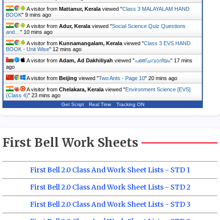
A visitor from
Mattanur, Kerala
viewed "
Class 3 MALAYALAM HAND
BOOK
"
9 mins ago
A visitor from
Adur, Kerala
viewed "
Social Science Quiz Questions
and…
"
10 mins ago
A visitor from
Kunnamangalam, Kerala
viewed "
Class 3 EVS HAND
BOOK - Unit Wise
"
12 mins ago
A visitor from
Adam, Ad Dakhiliyah
viewed "
പഞ്ചവാദ്യം
"
17 mins
ago
A visitor from
Beijing
viewed "
Two Ants - Page 10
"
20 mins ago
A visitor from
Chelakara, Kerala
viewed "
Environment Science [EVS]
(Class 4)
"
23 mins ago
Get Script
Real Time
Tracking ON
First Bell Work Sheets
First Bell 2.0 Class And Work Sheet Lists - STD 1
First Bell 2.0 Class And Work Sheet Lists - STD 2
First Bell 2.0 Class And Work Sheet Lists - STD 3