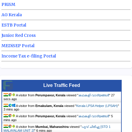
PRiSM
AG Kerala
ESTB Portal
Junior Red Cross
MEDiSEP Portal
Income Tax e-filing Portal
Live Traffic Feed
A visitor from
Perumpavur, Kerala
viewed "
കഥകളി വാദ്യങ്ങൾ
"
28
secs ago
A visitor from
Ernakulam, Kerala
viewed "
Kerala LPSA Helper (LPSAH)
"
3 mins ago
A visitor from
Perumpavur, Kerala
viewed "
കഥകളി വാദ്യങ്ങൾ
"
5
mins ago
A visitor from
Mumbai, Maharashtra
viewed "
പൂവ് ചിരിച്ചു [STD 1
MALAYALAM UNIT 2]
"
6 mins ago