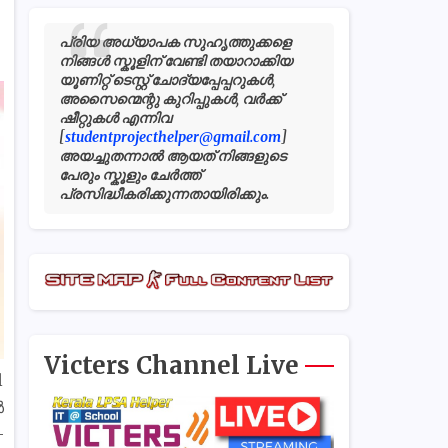
പ്രിയ അധ്യാപക സുഹൃത്തുക്കളെ
നിങ്ങൾ സ്കൂളിന് വേണ്ടി തയാറാക്കിയ
യൂണിറ്റ് ടെസ്റ്റ് ചോദ്യപ്പേപ്പറുകൾ,
അസൈന്മെന്റു കുറിപ്പുകൾ, വർക്ക്
ഷീറ്റുകൾ എന്നിവ
[
studentprojecthelper@gmail.com
]
അയച്ചുതന്നാൽ ആയത് നിങ്ങളുടെ
പേരും സ്കൂളും ചേർത്ത്
പ്രസിദ്ധീകരിക്കുന്നതായിരിക്കും.
Victers Channel Live
l
ൾ
-