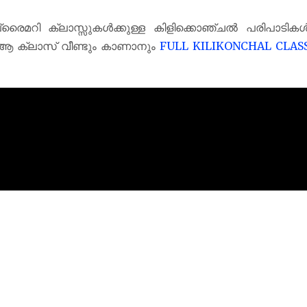
രൈമറി ക്ലാസ്സുകൾക്കുള്ള കിളിക്കൊഞ്ചൽ പരിപാടിക
ആ ക്ലാസ് വീണ്ടും കാണാനും
FULL KILIKONCHAL CLAS