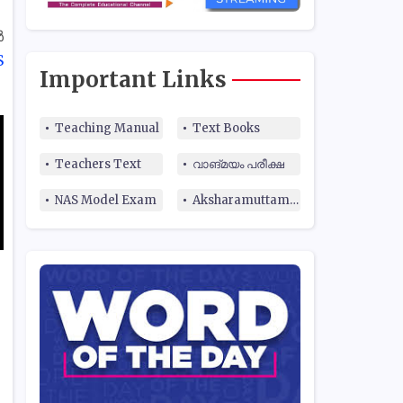
ൾ
S
Important Links
Teaching Manual
Text Books
Teachers Text
വാങ്മയം പരീക്ഷ
NAS Model Exam
Aksharamuttam Quiz