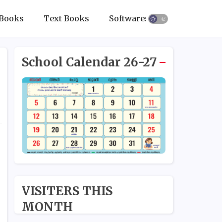
Books
Text Books
Softwares
School Calendar 26-27
VISITERS THIS
MONTH