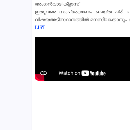
അംഗൻവാടി ക്‌ളാസ്‌
ഇതുവരെ സംപ്രേക്ഷണം ചെയ്ത പ്രീ പ്
വിഷയഅടിസ്ഥാനത്തിൽ മനസിലാക്കാനും 
LIST