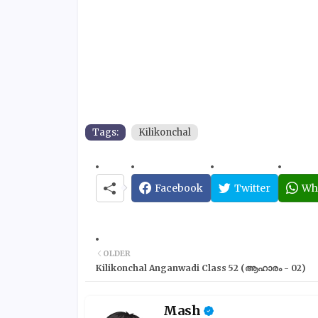
Tags:
Kilikonchal
Facebook
Twitter
Wh
OLDER
Kilikonchal Anganwadi Class 52 (ആഹാരം - 02)
Mash