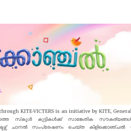
through KITE-VICTERS is an initiative by KITE, Genera
്തെ സ്‌കൂൾ കുട്ടികൾക്ക് സാങ്കേതിക സൗകര്യങ്ങ
ിക്ടേഴ്സ് ചാനല്‍ സംപ്രേഷണം ചെയ്ത കിളിക്കൊഞ്ചൽ 