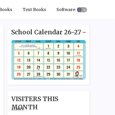
Books
Text Books
Softwares
School Calendar 26-27
VISITERS THIS
MONTH
1
3
3
6
7
1