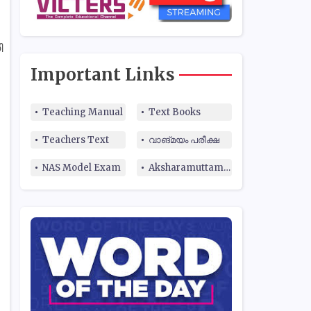
ി
Important Links
Teaching Manual
Text Books
Teachers Text
വാങ്മയം പരീക്ഷ
NAS Model Exam
Aksharamuttam Quiz