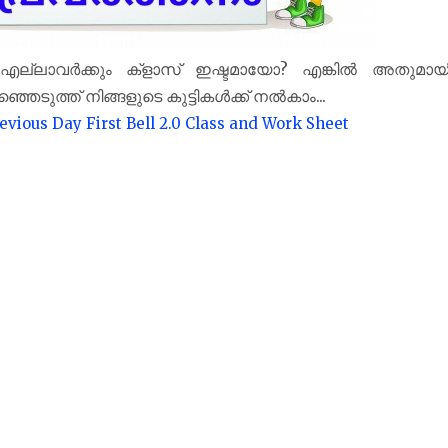
? എല്ലാവർക്കും ക്‌ളാസ് ഇഷ്ടമായോ? എങ്കിൽ അതുമായ
രഞ്ഞെടുത്ത് നിങ്ങളുടെ കുട്ടികൾക്ക് നൽകാം...
evious Day First Bell 2.0 Class and Work Sheet