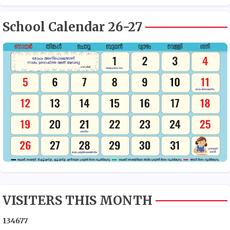
School Calendar 26-27
VISITERS THIS MONTH
1
3
4
6
7
7