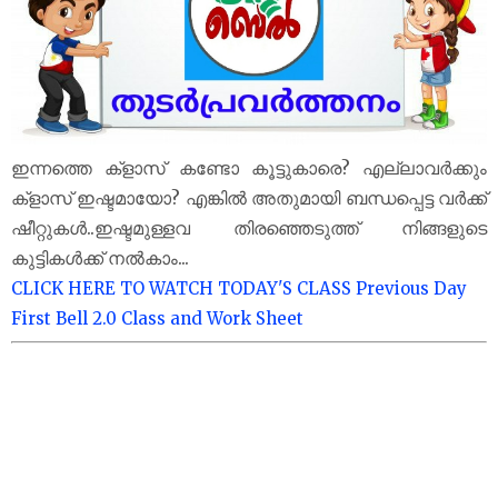
ഇന്നത്തെ ക്‌ളാസ് കണ്ടോ കൂട്ടുകാരെ? എല്ലാവർക്കും
ക്‌ളാസ് ഇഷ്ടമായോ? എങ്കിൽ അതുമായി ബന്ധപ്പെട്ട വർക്ക്
ഷീറ്റുകൾ..ഇഷ്ടമുള്ളവ തിരഞ്ഞെടുത്ത് നിങ്ങളുടെ
കുട്ടികൾക്ക് നൽകാം...
CLICK HERE TO WATCH TODAY'S CLASS
Previous Day
First Bell 2.0 Class and Work Sheet