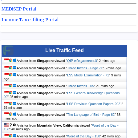
MEDiSEP Portal
Income Tax e-filing Portal
Live Traffic Feed
A visitor from
Singapore
viewed "
QIP തീരുമാനങ്ങൾ
"
2 mins ago
A visitor from
Singapore
viewed "
Three Kittens - Page 71
"
5 mins ago
A visitor from
Singapore
viewed "
LSS Model Examination - 71
"
9 mins
ago
A visitor from
Singapore
viewed "
Three Kittens - 05
"
21 mins ago
A visitor from
Singapore
viewed "
LSS General Knowledge Questions -
09
"
25 mins ago
A visitor from
Singapore
viewed "
LSS Previous Question Papers 2021
"
38 mins ago
A visitor from
Singapore
viewed "
The Language of Bird - Page 62
"
38
mins ago
A visitor from
Mountain View, California
viewed "
Word of the Day -
158
"
40 mins ago
A visitor from
Singapore
viewed "
Word of the Day - 158
"
42 mins ago