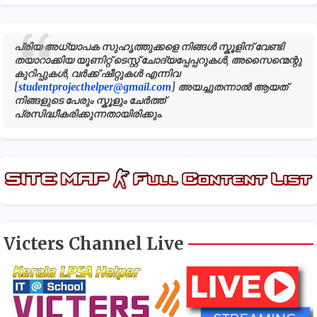
പ്രിയ അധ്യാപക സുഹൃത്തുക്കളെ നിങ്ങൾ സ്കൂളിന് വേണ്ടി
തയാറാക്കിയ യൂണിറ്റ് ടെസ്റ്റ് ചോദ്യപ്പേപ്പറുകൾ, അസൈന്മെന്റു
കുറിപ്പുകൾ, വർക്ക് ഷീറ്റുകൾ എന്നിവ
[
studentprojecthelper@gmail.com
] അയച്ചുതന്നാൽ ആയത്
നിങ്ങളുടെ പേരും സ്കൂളും ചേർത്ത്
പ്രസിദ്ധീകരിക്കുന്നതായിരിക്കും.
Victers Channel Live