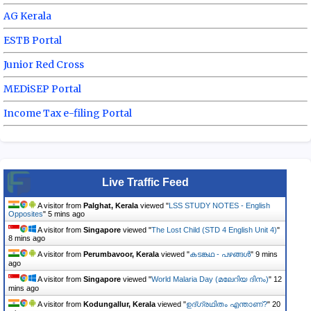
AG Kerala
ESTB Portal
Junior Red Cross
MEDiSEP Portal
Income Tax e-filing Portal
Live Traffic Feed
A visitor from
Palghat, Kerala
viewed "
LSS STUDY NOTES - English
Opposites
"
5 mins ago
A visitor from
Singapore
viewed "
The Lost Child (STD 4 English Unit 4)
"
8 mins ago
A visitor from
Perumbavoor, Kerala
viewed "
കടങ്കഥ - പഴങ്ങൾ
"
9 mins
ago
A visitor from
Singapore
viewed "
World Malaria Day (മലേറിയ ദിനം)
"
12
mins ago
A visitor from
Kodungallur, Kerala
viewed "
ഉദ്ഗ്രഥിതം എന്താണ്?
"
20