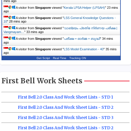
mins ago
A visitor from
Singapore
viewed "
Kerala LPSA Helper (LPSAH)
"
23 mins
ago
A visitor from
Singapore
viewed "
LSS General Knowledge Questions -
10
"
28 mins ago
A visitor from
Singapore
viewed "
വാങ്മയം പ്രതിഭ നിർണയ പരീക്ഷ |
Vangmayam…
"
33 mins ago
A visitor from
Singapore
viewed "
പരീക്ഷ = ഓർമ്മ + ബുദ്ധി
"
34 mins
ago
A visitor from
Singapore
viewed "
LSS Model Examination - 40
"
35 mins
ago
Get Script
Real Time
Tracking ON
First Bell Work Sheets
First Bell 2.0 Class And Work Sheet Lists - STD 1
First Bell 2.0 Class And Work Sheet Lists - STD 2
First Bell 2.0 Class And Work Sheet Lists - STD 3
First Bell 2.0 Class And Work Sheet Lists - STD 2