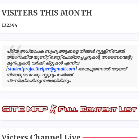
VISITERS THIS MONTH
1
3
2
3
9
4
പ്രിയ അധ്യാപക സുഹൃത്തുക്കളെ നിങ്ങൾ സ്കൂളിന് വേണ്ടി
തയാറാക്കിയ യൂണിറ്റ് ടെസ്റ്റ് ചോദ്യപ്പേപ്പറുകൾ, അസൈന്മെന്റു
കുറിപ്പുകൾ, വർക്ക് ഷീറ്റുകൾ എന്നിവ
[
studentprojecthelper@gmail.com
] അയച്ചുതന്നാൽ ആയത്
നിങ്ങളുടെ പേരും സ്കൂളും ചേർത്ത്
പ്രസിദ്ധീകരിക്കുന്നതായിരിക്കും.
Victers Channel Live