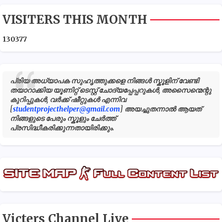
VISITERS THIS MONTH
1
3
0
3
7
7
പ്രിയ അധ്യാപക സുഹൃത്തുക്കളെ നിങ്ങൾ സ്കൂളിന് വേണ്ടി
തയാറാക്കിയ യൂണിറ്റ് ടെസ്റ്റ് ചോദ്യപ്പേപ്പറുകൾ, അസൈന്മെന്റു
കുറിപ്പുകൾ, വർക്ക് ഷീറ്റുകൾ എന്നിവ
[
studentprojecthelper@gmail.com
] അയച്ചുതന്നാൽ ആയത്
നിങ്ങളുടെ പേരും സ്കൂളും ചേർത്ത്
പ്രസിദ്ധീകരിക്കുന്നതായിരിക്കും.
Victers Channel Live