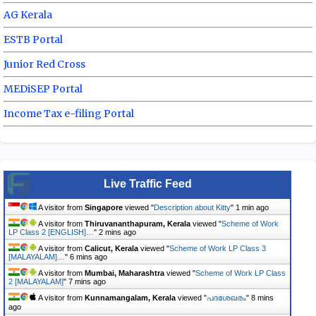
AG Kerala
ESTB Portal
Junior Red Cross
MEDiSEP Portal
Income Tax e-filing Portal
Live Traffic Feed
A visitor from
Singapore
viewed "
Description about Kitty
"
1 min ago
A visitor from
Thiruvananthapuram, Kerala
viewed "
Scheme of Work
LP Class 2 [ENGLISH]…
"
3 mins ago
A visitor from
Calicut, Kerala
viewed "
Scheme of Work LP Class 3
[MALAYALAM]…
"
6 mins ago
A visitor from
Mumbai, Maharashtra
viewed "
Scheme of Work LP Class
2 [MALAYALAM]
"
7 mins ago
A visitor from
Kunnamangalam, Kerala
viewed "
പദശേഖരം
"
8 mins
ago