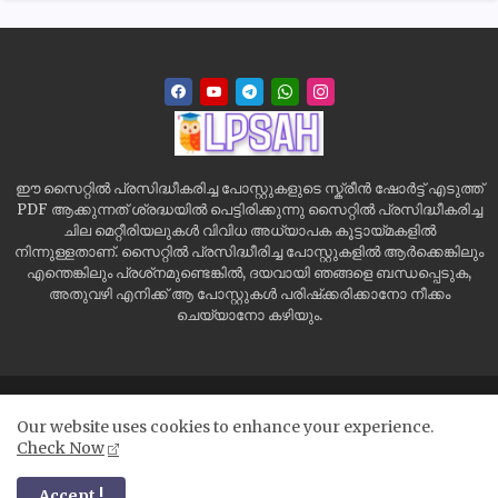
ഈ സൈറ്റിൽ പ്രസിദ്ധീകരിച്ച പോസ്റ്റുകളുടെ സ്ക്രീൻ ഷോർട്ട് എടുത്ത്
PDF ആക്കുന്നത് ശ്രദ്ധയിൽ പെട്ടിരിക്കുന്നു സൈറ്റിൽ പ്രസിദ്ധീകരിച്ച
ചില മെറ്റീരിയലുകൾ വിവിധ അധ്യാപക കൂട്ടായ്മകളിൽ
നിന്നുള്ളതാണ്. സൈറ്റിൽ പ്രസിദ്ധീരിച്ച പോസ്റ്റുകളിൽ ആർക്കെങ്കിലും
എന്തെങ്കിലും പ്രശ്‌നമുണ്ടെങ്കിൽ, ദയവായി ഞങ്ങളെ ബന്ധപ്പെടുക,
അതുവഴി എനിക്ക് ആ പോസ്റ്റുകൾ പരിഷ്‌ക്കരിക്കാനോ നീക്കം
ചെയ്യാനോ കഴിയും.
Home
Site Map
Contact us
Privacy Policy
Our website uses cookies to enhance your experience.
Disclaimer
Check Now
All Right Reserved Copyright ©
Accept !