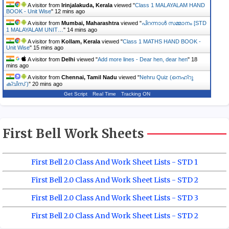
A visitor from
Irinjalakuda, Kerala
viewed "
Class 1 MALAYALAM HAND
BOOK - Unit Wise
"
12 mins ago
A visitor from
Mumbai, Maharashtra
viewed "
പിറന്നാൾ സമ്മാനം [STD
1 MALAYALAM UNIT…
"
14 mins ago
A visitor from
Kollam, Kerala
viewed "
Class 1 MATHS HAND BOOK -
Unit Wise
"
15 mins ago
A visitor from
Delhi
viewed "
Add more lines - Dear hen, dear hen
"
18
mins ago
A visitor from
Chennai, Tamil Nadu
viewed "
Nehru Quiz (നെഹ്‌റു
ക്വിസ് )
"
20 mins ago
Get Script
Real Time
Tracking ON
First Bell Work Sheets
First Bell 2.0 Class And Work Sheet Lists - STD 1
First Bell 2.0 Class And Work Sheet Lists - STD 2
First Bell 2.0 Class And Work Sheet Lists - STD 3
First Bell 2.0 Class And Work Sheet Lists - STD 2