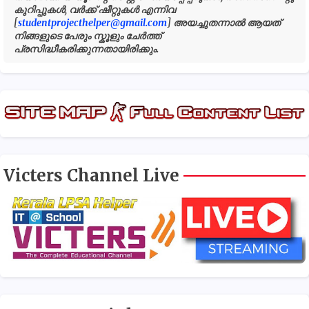
കുറിപ്പുകൾ, വർക്ക് ഷീറ്റുകൾ എന്നിവ
[
studentprojecthelper@gmail.com
] അയച്ചുതന്നാൽ ആയത്
നിങ്ങളുടെ പേരും സ്കൂളും ചേർത്ത്
പ്രസിദ്ധീകരിക്കുന്നതായിരിക്കും.
Victers Channel Live