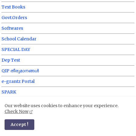
Text Books
Govt.Orders
Softwares
School Calendar
SPECIAL DAY
Dep Test
QIP തീരുമാനങ്ങൾ
e-grantz Portal
SPARK
SAMPOORNA
Our website uses cookies to enhance your experience.
Check Now
SAMAGRA
Sametham
Accept !
Samanwaya