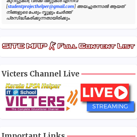
കുറിപ്പുകൾ, വർക്ക് ഷീറ്റുകൾ എന്നിവ
[
studentprojecthelper@gmail.com
] അയച്ചുതന്നാൽ ആയത്
നിങ്ങളുടെ പേരും സ്കൂളും ചേർത്ത്
പ്രസിദ്ധീകരിക്കുന്നതായിരിക്കും.
Victers Channel Live
Important Links