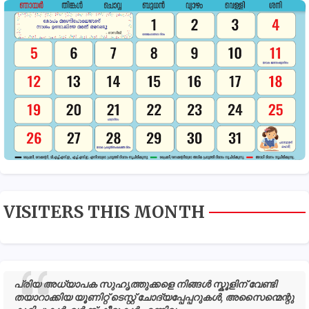
VISITERS THIS MONTH
പ്രിയ അധ്യാപക സുഹൃത്തുക്കളെ നിങ്ങൾ സ്കൂളിന് വേണ്ടി
തയാറാക്കിയ യൂണിറ്റ് ടെസ്റ്റ് ചോദ്യപ്പേപ്പറുകൾ, അസൈന്മെന്റു