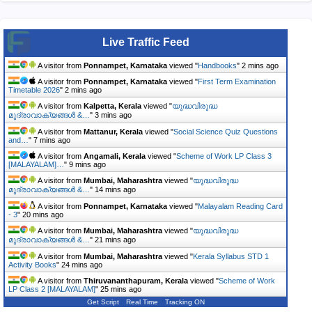
Live Traffic Feed
A visitor from
Ponnampet, Karnataka
viewed "
Handbooks
"
2 mins ago
A visitor from
Ponnampet, Karnataka
viewed "
First Term Examination
Timetable 2026
"
2 mins ago
A visitor from
Kalpetta, Kerala
viewed "
യുദ്ധവിരുദ്ധ
മുദ്രാവാക്യങ്ങൾ &…
"
3 mins ago
A visitor from
Mattanur, Kerala
viewed "
Social Science Quiz Questions
and…
"
7 mins ago
A visitor from
Angamali, Kerala
viewed "
Scheme of Work LP Class 3
[MALAYALAM]…
"
9 mins ago
A visitor from
Mumbai, Maharashtra
viewed "
യുദ്ധവിരുദ്ധ
മുദ്രാവാക്യങ്ങൾ &…
"
14 mins ago
A visitor from
Ponnampet, Karnataka
viewed "
Malayalam Reading Card
- 3
"
20 mins ago
A visitor from
Mumbai, Maharashtra
viewed "
യുദ്ധവിരുദ്ധ
മുദ്രാവാക്യങ്ങൾ &…
"
21 mins ago
A visitor from
Mumbai, Maharashtra
viewed "
Kerala Syllabus STD 1
Activity Books
"
24 mins ago
A visitor from
Thiruvananthapuram, Kerala
viewed "
Scheme of Work
LP Class 2 [MALAYALAM]
"
25 mins ago
Get Script
Real Time
Tracking ON