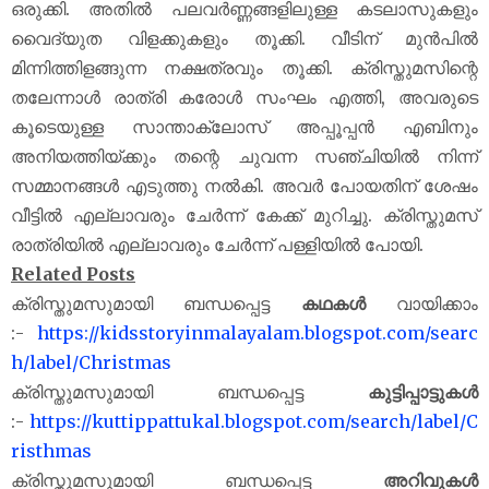
ഒരുക്കി. അതിൽ പലവർണ്ണങ്ങളിലുള്ള കടലാസുകളും
വൈദ്യുത വിളക്കുകളും തൂക്കി. വീടിന് മുൻപിൽ
മിന്നിത്തിളങ്ങുന്ന നക്ഷത്രവും തൂക്കി. ക്രിസ്തുമസിന്റെ
തലേന്നാൾ രാത്രി കരോൾ സംഘം എത്തി, അവരുടെ
കൂടെയുള്ള സാന്താക്ലോസ് അപ്പൂപ്പൻ എബിനും
അനിയത്തിയ്ക്കും തന്റെ ചുവന്ന സഞ്ചിയിൽ നിന്ന്
സമ്മാനങ്ങൾ എടുത്തു നൽകി. അവർ പോയതിന് ശേഷം
വീട്ടിൽ എല്ലാവരും ചേർന്ന് കേക്ക് മുറിച്ചു. ക്രിസ്തുമസ്
രാത്രിയിൽ എല്ലാവരും ചേർന്ന് പള്ളിയിൽ പോയി.
Related Posts
ക്രിസ്തുമസുമായി ബന്ധപ്പെട്ട
കഥകൾ
വായിക്കാം
:-
https://kidsstoryinmalayalam.blogspot.com/searc
h/label/Christmas
ക്രിസ്തുമസുമായി ബന്ധപ്പെട്ട
കുട്ടിപ്പാട്ടുകൾ
:-
https://kuttippattukal.blogspot.com/search/label/C
risthmas
ക്രിസ്തുമസുമായി ബന്ധപ്പെട്ട
അറിവുകൾ