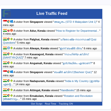
Live Traffic Feed
A visitor from
Singapore
viewed "
അമൃതം (STD 4 Malayalam Unit 1)
"
4
mins ago
A visitor from
Adur, Kerala
viewed "
How to Register for Departmental…
"
4 mins ago
A visitor from
Palghat, Kerala
viewed "
ഹിരോഷിമ-നാഗസാക്കി Quiz
Questions
"
5 mins ago
A visitor from
Alwaye, Kerala
viewed "
ഇന്ന് ബഷീർ ദിനം
"
6 mins ago
A visitor from
Kasaragod, Kerala
viewed "
സാഹിത്യ ക്വിസ്
[SAHITYA QUIZ]
"
7 mins ago
A visitor from
Angamali, Kerala
viewed "
ഉദ്ഗ്രഥിതം എന്താണ്?
"
8
mins ago
A visitor from
Singapore
viewed "
ബഷീർ ക്വിസ് (Basheer Quiz)
"
12
mins ago
A visitor from
Nadapuram, Kerala
viewed "
India is My Country (ഇന്ത്യ
എന്റെ…
"
14 mins ago
A visitor from
Attingal, Kerala
viewed "
Handbooks
"
15 mins ago
A visitor from
Ernakulam, Kerala
viewed "
Rotation and Revolution
[ഭ്രമണവും…
"
15 mins ago
Get Script
Real Time
Tracking ON