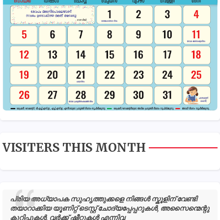
VISITERS THIS MONTH
പ്രിയ അധ്യാപക സുഹൃത്തുക്കളെ നിങ്ങൾ സ്കൂളിന് വേണ്ടി
തയാറാക്കിയ യൂണിറ്റ് ടെസ്റ്റ് ചോദ്യപ്പേപ്പറുകൾ, അസൈന്മെന്റു
കുറിപ്പുകൾ, വർക്ക് ഷീറ്റുകൾ എന്നിവ