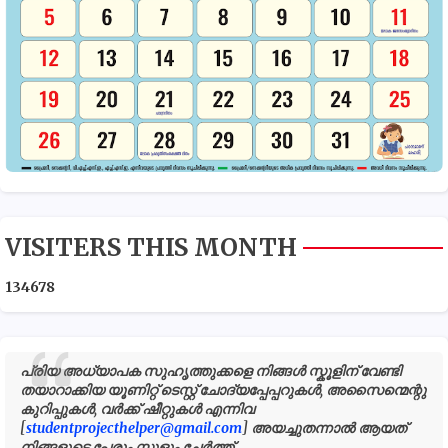
VISITERS THIS MONTH
1
3
4
6
7
8
പ്രിയ അധ്യാപക സുഹൃത്തുക്കളെ നിങ്ങൾ സ്കൂളിന് വേണ്ടി
തയാറാക്കിയ യൂണിറ്റ് ടെസ്റ്റ് ചോദ്യപ്പേപ്പറുകൾ, അസൈന്മെന്റു
കുറിപ്പുകൾ, വർക്ക് ഷീറ്റുകൾ എന്നിവ
[
studentprojecthelper@gmail.com
] അയച്ചുതന്നാൽ ആയത്
നിങ്ങളുടെ പേരും സ്കൂളും ചേർത്ത്