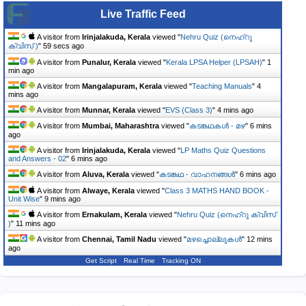
Live Traffic Feed
A visitor from
Irinjalakuda, Kerala
viewed "
Nehru Quiz (നെഹ്‌റു
ക്വിസ് )
"
1 min ago
A visitor from
Punalur, Kerala
viewed "
Kerala LPSA Helper (LPSAH)
"
1
min ago
A visitor from
Mangalapuram, Kerala
viewed "
Teaching Manuals
"
4
mins ago
A visitor from
Munnar, Kerala
viewed "
EVS (Class 3)
"
4 mins ago
A visitor from
Mumbai, Maharashtra
viewed "
കടങ്കഥകൾ - മഴ
"
6 mins
ago
A visitor from
Irinjalakuda, Kerala
viewed "
LP Maths Quiz Questions
and Answers - 02
"
6 mins ago
A visitor from
Aluva, Kerala
viewed "
കടങ്കഥ - വാഹനങ്ങൾ
"
6 mins ago
A visitor from
Alwaye, Kerala
viewed "
Class 3 MATHS HAND BOOK -
Unit Wise
"
9 mins ago
A visitor from
Ernakulam, Kerala
viewed "
Nehru Quiz (നെഹ്‌റു ക്വിസ്
)
"
11 mins ago
A visitor from
Chennai, Tamil Nadu
viewed "
മഴച്ചൊല്ലുകൾ
"
12 mins
ago
Get Script
Real Time
Tracking ON