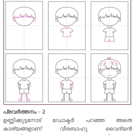
പ്രവർത്തനം - 2
ഉണ്ണിക്കുട്ടനോട് ഡോക്ടർ പറഞ്ഞ അതെ
കാര്യങ്ങളാണ് വീരബാഹു വൈദ്യൻ