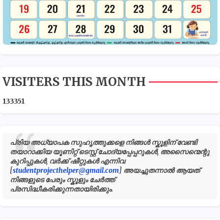
VISITERS THIS MONTH
1
3
3
3
5
1
പ്രിയ അധ്യാപക സുഹൃത്തുക്കളെ നിങ്ങൾ സ്കൂളിന് വേണ്ടി
തയാറാക്കിയ യൂണിറ്റ് ടെസ്റ്റ് ചോദ്യപ്പേപ്പറുകൾ, അസൈന്മെന്റു
കുറിപ്പുകൾ, വർക്ക് ഷീറ്റുകൾ എന്നിവ
[
studentprojecthelper@gmail.com
] അയച്ചുതന്നാൽ ആയത്
നിങ്ങളുടെ പേരും സ്കൂളും ചേർത്ത്
പ്രസിദ്ധീകരിക്കുന്നതായിരിക്കും.