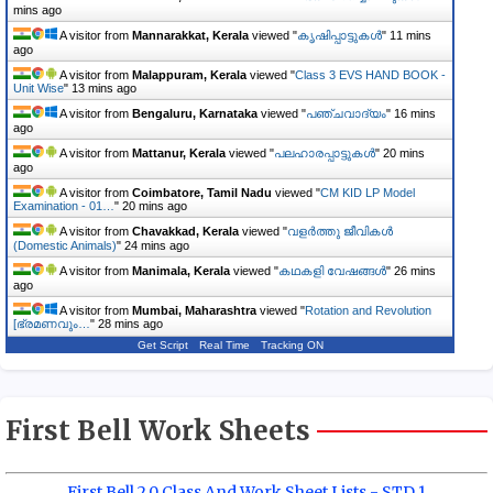
mins ago
A visitor from
Mannarakkat, Kerala
viewed "
ക‍ൃഷിപ്പാട്ട‍ുകൾ
"
11 mins
ago
A visitor from
Malappuram, Kerala
viewed "
Class 3 EVS HAND BOOK -
Unit Wise
"
13 mins ago
A visitor from
Bengaluru, Karnataka
viewed "
പഞ്ചവാദ്യം
"
16 mins
ago
A visitor from
Mattanur, Kerala
viewed "
പലഹാരപ്പാട്ടുകൾ
"
20 mins
ago
A visitor from
Coimbatore, Tamil Nadu
viewed "
CM KID LP Model
Examination - 01…
"
20 mins ago
A visitor from
Chavakkad, Kerala
viewed "
വളർത്തു ജീവികൾ
(Domestic Animals)
"
24 mins ago
A visitor from
Manimala, Kerala
viewed "
കഥകളി വേഷങ്ങൾ
"
26 mins
ago
A visitor from
Mumbai, Maharashtra
viewed "
Rotation and Revolution
[ഭ്രമണവും…
"
28 mins ago
Get Script
Real Time
Tracking ON
First Bell Work Sheets
First Bell 2.0 Class And Work Sheet Lists - STD 1