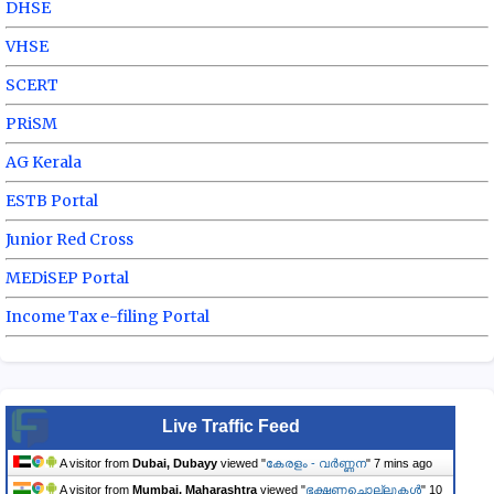
DHSE
VHSE
SCERT
PRiSM
AG Kerala
ESTB Portal
Junior Red Cross
MEDiSEP Portal
Income Tax e-filing Portal
Live Traffic Feed
A visitor from
Dubai, Dubayy
viewed "
കേരളം - വർണ്ണന
"
7 mins ago
A visitor from
Mumbai, Maharashtra
viewed "
ഭക്ഷണച്ചൊല്ലുകൾ
"
10