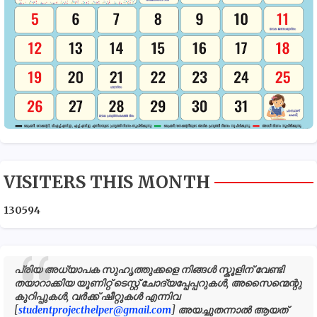
VISITERS THIS MONTH
1
3
0
5
9
4
പ്രിയ അധ്യാപക സുഹൃത്തുക്കളെ നിങ്ങൾ സ്കൂളിന് വേണ്ടി
തയാറാക്കിയ യൂണിറ്റ് ടെസ്റ്റ് ചോദ്യപ്പേപ്പറുകൾ, അസൈന്മെന്റു
കുറിപ്പുകൾ, വർക്ക് ഷീറ്റുകൾ എന്നിവ
[
studentprojecthelper@gmail.com
] അയച്ചുതന്നാൽ ആയത്