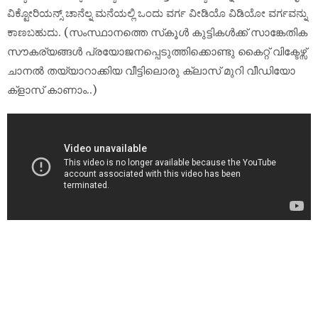
ವಿಕ್ಟೋರಿಯನ್ಸ್ ಚಾನೆಲ್ನ ಮನೆಯಲ್ಲಿ ಒಂದು ವರ್ಗ ವೀಡಿಯೊ ವಿಡಿಯೋ ವರ್ಗವನ್ನು
ಕಾಣಬಹುದು. (സംസ്ഥാനത്തെ സ്‌കൂൾ കുട്ടികൾക്ക് സാങ്കേതിക
സൗകര്യങ്ങൾ പ്രയോജനപ്പെടുത്തിക്കൊണ്ടു കൈറ്റ് വിക്ടേഴ്സ്
ചാനല്‍ തയ്യാറാക്കിയ വീട്ടിലൊരു ക്ലാസ് മുറി വീഡിയോ
ക്‌ളാസ് കാണാം..)