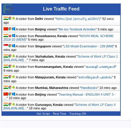
Live Traffic Feed
A visitor from
Delhi
viewed "
Nehru Quiz (നെഹ്‌റു ക്വിസ് )
"
52 secs
ago
A visitor from
Beijing
viewed "
Me too Textbook Activities
"
5 mins ago
A visitor from
Perumbavoor, Kerala
viewed "
NOON MEAL SCHEME
2019-20 (MDM)
"
6 mins ago
A visitor from
Singapore
viewed "
LSS Model Examination - 239 [MM]
"
6
mins ago
A visitor from
Vazhakulam, Kerala
viewed "
Scheme of Work LP Class 1
[MALAYALAM]…
"
7 mins ago
A visitor from
Kunnamangalam, Kerala
viewed "
കഥകളി ചടങ്ങുകൾ
"
8 mins ago
A visitor from
Malappuram, Kerala
viewed "
തൊഴിലുകൾ പലതരം
"
9
mins ago
A visitor from
Mumbai, Maharashtra
viewed "
Handbooks
"
10 mins ago
A visitor from
Beijing
viewed "
Teaching Manual - ENGLISH 4 UNIT 3 -
…
"
10 mins ago
A visitor from
Guruvayur, Kerala
viewed "
Scheme of Work LP Class 4
[MALAYALAM]…
"
18 mins ago
Get Script
Real Time
Tracking ON