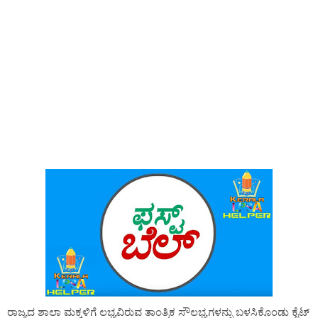
ರಾಜ್ಯದ ಶಾಲಾ ಮಕ್ಕಳಿಗೆ ಲಭ್ಯವಿರುವ ತಾಂತ್ರಿಕ ಸೌಲಭ್ಯಗಳನ್ನು ಬಳಸಿಕೊಂಡು ಕೈಟ್