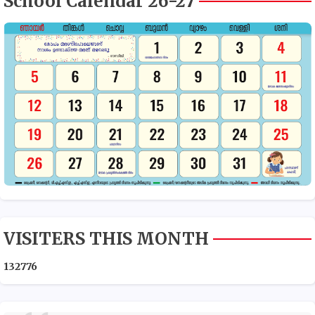
School Calendar 26-27
VISITERS THIS MONTH
1
3
2
7
7
6