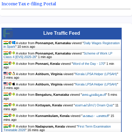
Income Tax e-filing Portal
Live Traffic Feed
A visitor from
Ponnampet, Karnataka
viewed "
Daily Wages Registration
in Spark
"
11 secs ago
A visitor from
Ponnampet, Karnataka
viewed "
Scheme of Work LP
Class 4 [EVS] 2025-26
"
1 min ago
A visitor from
Ponnani, Kerala
viewed "
Word of the Day - 170
"
1 min
ago
A visitor from
Ashburn, Virginia
viewed "
Kerala LPSA Helper (LPSAH)
"
3 mins ago
A visitor from
Ashburn, Virginia
viewed "
Kerala LPSA Helper (LPSAH)
"
3 mins ago
A visitor from
Bengaluru, Karnataka
viewed "
മഴച്ചൊല്ലുകൾ
"
5 mins
ago
A visitor from
Kottayam, Kerala
viewed "
ഓണക്വിസ് | Onam Quiz
"
11
mins ago
A visitor from
Kunnamkulam, Kerala
viewed "
കടങ്കഥ - പഴങ്ങൾ
"
15
mins ago
A visitor from
Nadapuram, Kerala
viewed "
First Term Examination
Timetable 2026
"
17 mins ago