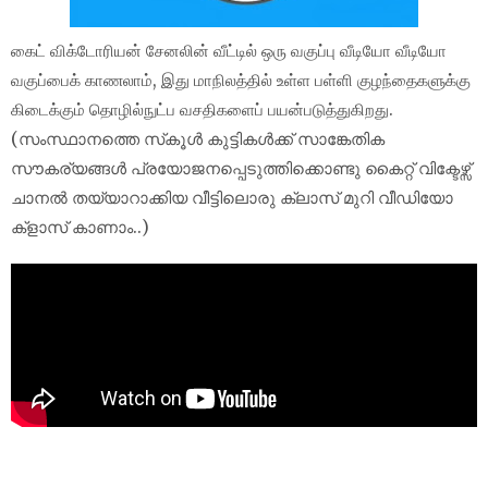
கைட் விக்டோரியன் சேனலின் வீட்டில் ஒரு வகுப்பு வீடியோ வீடியோ
வகுப்பைக் காணலாம், இது மாநிலத்தில் உள்ள பள்ளி குழந்தைகளுக்கு
கிடைக்கும் தொழில்நுட்ப வசதிகளைப் பயன்படுத்துகிறது.
(സംസ്ഥാനത്തെ സ്‌കൂൾ കുട്ടികൾക്ക് സാങ്കേതിക
സൗകര്യങ്ങൾ പ്രയോജനപ്പെടുത്തിക്കൊണ്ടു കൈറ്റ് വിക്ടേഴ്സ്
ചാനല്‍ തയ്യാറാക്കിയ വീട്ടിലൊരു ക്ലാസ് മുറി വീഡിയോ
ക്‌ളാസ് കാണാം..)