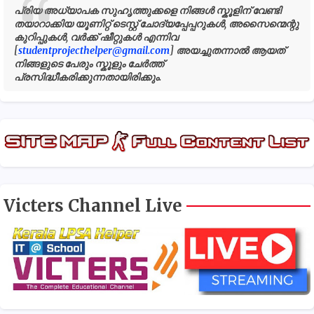
പ്രിയ അധ്യാപക സുഹൃത്തുക്കളെ നിങ്ങൾ സ്കൂളിന് വേണ്ടി
തയാറാക്കിയ യൂണിറ്റ് ടെസ്റ്റ് ചോദ്യപ്പേപ്പറുകൾ, അസൈന്മെന്റു
കുറിപ്പുകൾ, വർക്ക് ഷീറ്റുകൾ എന്നിവ
[
studentprojecthelper@gmail.com
] അയച്ചുതന്നാൽ ആയത്
നിങ്ങളുടെ പേരും സ്കൂളും ചേർത്ത്
പ്രസിദ്ധീകരിക്കുന്നതായിരിക്കും.
Victers Channel Live