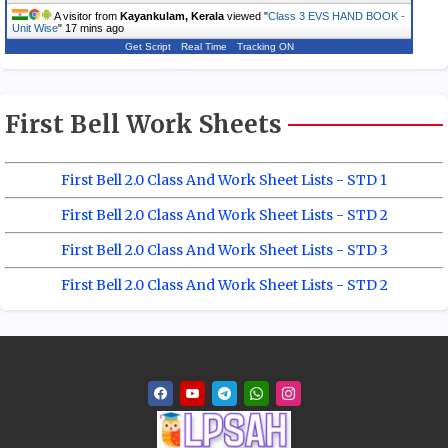
A visitor from
Kayankulam, Kerala
viewed "
Class 3 EVS HAND BOOK -
Unit Wise
"
17 mins ago
Get Script
Real Time
Tracking ON
First Bell Work Sheets
First Bell 2.0 Class And Work Sheet Lists - STD 1
First Bell 2.0 Class And Work Sheet Lists - STD 2
First Bell 2.0 Class And Work Sheet Lists - STD 3
First Bell 2.0 Class And Work Sheet Lists - STD 2