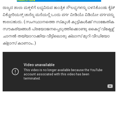
ರಾಜ್ಯದ ಶಾಲಾ ಮಕ್ಕಳಿಗೆ ಲಭ್ಯವಿರುವ ತಾಂತ್ರಿಕ ಸೌಲಭ್ಯಗಳನ್ನು ಬಳಸಿಕೊಂಡು ಕೈಟ್
ವಿಕ್ಟೋರಿಯನ್ಸ್ ಚಾನೆಲ್ನ ಮನೆಯಲ್ಲಿ ಒಂದು ವರ್ಗ ವೀಡಿಯೊ ವಿಡಿಯೋ ವರ್ಗವನ್ನು
ಕಾಣಬಹುದು. (സംസ്ഥാനത്തെ സ്‌കൂൾ കുട്ടികൾക്ക് സാങ്കേതിക
സൗകര്യങ്ങൾ പ്രയോജനപ്പെടുത്തിക്കൊണ്ടു കൈറ്റ് വിക്ടേഴ്സ്
ചാനല്‍ തയ്യാറാക്കിയ വീട്ടിലൊരു ക്ലാസ് മുറി വീഡിയോ
ക്‌ളാസ് കാണാം..)