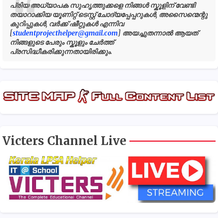
പ്രിയ അധ്യാപക സുഹൃത്തുക്കളെ നിങ്ങൾ സ്കൂളിന് വേണ്ടി
തയാറാക്കിയ യൂണിറ്റ് ടെസ്റ്റ് ചോദ്യപ്പേപ്പറുകൾ, അസൈന്മെന്റു
കുറിപ്പുകൾ, വർക്ക് ഷീറ്റുകൾ എന്നിവ
[
studentprojecthelper@gmail.com
] അയച്ചുതന്നാൽ ആയത്
നിങ്ങളുടെ പേരും സ്കൂളും ചേർത്ത്
പ്രസിദ്ധീകരിക്കുന്നതായിരിക്കും.
Victers Channel Live