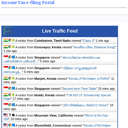
Income Tax e-filing Portal
Live Traffic Feed
A visitor from
Coimbatore, Tamil Nadu
viewed "
Class 3
"
1 min ago
A visitor from
Guruvayur, Kerala
viewed "
ദേശീയ ഗീതം [National Song]
"
1 min ago
A visitor from
Singapore
viewed "
അവധിക്കാല അദ്ധ്യാപക
പരിവര്‍ത്തന പരിപാടി…
"
5 mins ago
A visitor from
Singapore
viewed "
വീട്ടിലെ വസ്തുക്കളുമായി
ബന്ധപ്പെട്ട…
"
6 mins ago
A visitor from
Manjeri, Kerala
viewed "
Kerala LPSA Helper (LPSAH)
"
11
mins ago
A visitor from
Singapore
viewed "
Second term Time Table
"
15 mins ago
A visitor from
Idukki, Kerala
viewed "
CM KID LP Scholarship Special
Page
"
17 mins ago
A visitor from
Singapore
viewed "
വീട് നിർമ്മിക്കാം (Mal2U1 Home)
"
18
mins ago
A visitor from
Mountain View, California
viewed "
Word of the Day -
169
"
19 mins ago
A visitor from
Bloomfield, Connecticut
viewed "
Kerala LPSA Helper