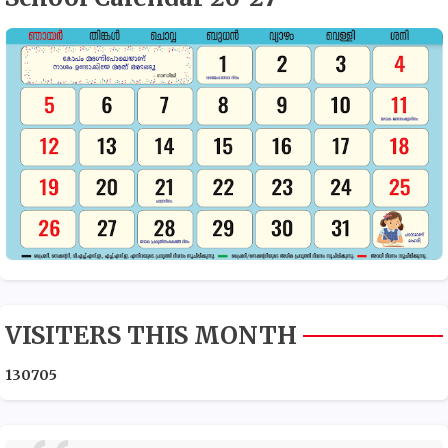
VISITERS THIS MONTH
1
3
0
7
0
5