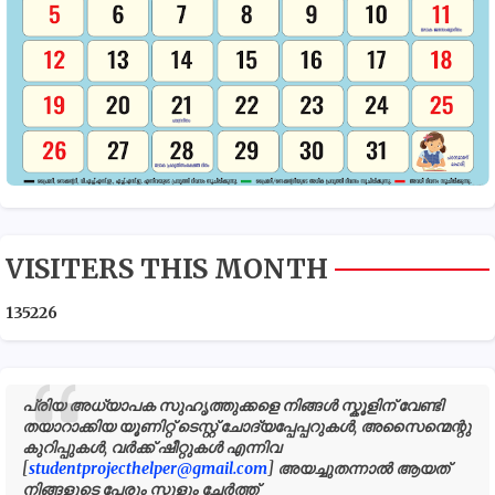
VISITERS THIS MONTH
1
3
5
2
2
6
പ്രിയ അധ്യാപക സുഹൃത്തുക്കളെ നിങ്ങൾ സ്കൂളിന് വേണ്ടി
തയാറാക്കിയ യൂണിറ്റ് ടെസ്റ്റ് ചോദ്യപ്പേപ്പറുകൾ, അസൈന്മെന്റു
കുറിപ്പുകൾ, വർക്ക് ഷീറ്റുകൾ എന്നിവ
[
studentprojecthelper@gmail.com
] അയച്ചുതന്നാൽ ആയത്
നിങ്ങളുടെ പേരും സ്കൂളും ചേർത്ത്