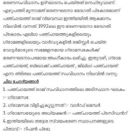
ഭരണസംവിധാനം ഉദ്ഘാടനം ചെയ്തത് നെഹ്രുവാണ്‌.
എഴുപത്തി മൂന്നാമത് ഭരണഘടനാ ഭേദഗതി പ്രകാരമാണ്
പഞ്ചായത്ത് രാജ് വ്യവസ്ഥ ഇന്ത്യയിൽ ആകമാനം
നിലവിൽ വന്നത്. 1992ലെ ഈ ഭരണഘടനാ ഭേദഗതി
പ്രകാരം എല്ലാ പഞ്ചായത്തുകളിലെയും
ഗ്രാമങ്ങളിലെയും വാർഡുകളിൽ രജിസ്റ്റർ ചെയ്ത
വോട്ടർമാരുടെ സമ്മേളനമായ ഗ്രാമസഭകൾക്ക്
ഭരണഘടനാപരമായ അംഗീകാരം ലഭിച്ചു. ഇതുവഴി, ഗ്രാമ
പഞ്ചായത്, ബ്ലോക്ക് പഞ്ചായത് , ജില്ലാ പഞ്ചായത്
എന്ന ത്രിതല പഞ്ചായത്ത് സംവിധാനം നിലവിൽ വന്നു.
ചില ചോദ്യങ്ങൾ
1. പഞ്ചായത്ത് രാജ് സംവിധാനത്തിലെ അടിസ്ഥാന ഘടകം
:- ഗ്രാമസഭ
2. ഗ്രാമസഭ വിളിച്ചുകൂട്ടുന്നത് :- വാർഡ് മെമ്പർ
3. ഗ്രാമസഭയുടെ അധ്യക്ഷൻ :- പഞ്ചായത്ത് പ്രസിഡൻറ്
4.ഇന്ത്യയിലെ തദ്ദേശ സ്വയംഭരണ സ്ഥാപനങ്ങളുടെ
പിതാവ് :- റിപ്പൺ പ്രഭു