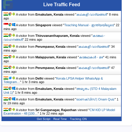
Live Traffic Feed
A visitor from
Ernakulam, Kerala
viewed "
കഥകളി വാദ്യങ്ങൾ
"
8 mins
ago
A visitor from
Singapore
viewed "
Teaching Manual - ഇന്ത്യയിലൂടെ
"
22
mins ago
A visitor from
Thiruvananthapuram, Kerala
viewed "
കടങ്കഥ -
വാഹനങ്ങൾ
"
22 mins ago
A visitor from
Perumpavur, Kerala
viewed "
കഥകളി വാദ്യങ്ങൾ
"
34
mins ago
A visitor from
Malappuram, Kerala
viewed "
കടങ്കഥകൾ - മഴ
"
41 mins
ago
A visitor from
Perumpavur, Kerala
viewed "
കഥകളി വാദ്യങ്ങൾ
"
47
mins ago
A visitor from
Delhi
viewed "
Kerala LPSA Helper WhatsApp &
Telegram…
"
1 hr 3 mins ago
A visitor from
Ernakulam, Kerala
viewed "
അമൃതം (STD 4 Malayalam
Unit 1)
"
1 hr 8 mins ago
A visitor from
Ernakulam, Kerala
viewed "
ഓണക്വിസ് | Onam Quiz
"
1
hr 19 mins ago
A visitor from
Sri Ganganagar, Rajasthan
viewed "
CM KID LP Model
Examination - 48 [100…
"
1 hr 22 mins ago
Get Script
Real Time
Tracking ON