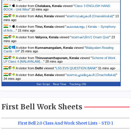
A visitor from
Chelakara, Kerala
viewed "
Class 3 ENGLISH HAND
BOOK - Unit Wise
"
10 mins ago
A visitor from
Adur, Kerala
viewed "
ഓണവാക്കുകള്‍ (Onavakkukal)
"
13
mins ago
A visitor from
Tirur, Kerala
viewed "
കലാകേരളം | Kerala :- Symphony
of Arts…
"
15 mins ago
A visitor from
Valiyora, Kerala
viewed "
ഓണക്വിസ് | Onam Quiz
"
23
mins ago
A visitor from
Kunnamangalam, Kerala
viewed "
Malayalam Reading
Cards - 04
"
26 mins ago
A visitor from
Thiruvananthapuram, Kerala
viewed "
Scheme of Work
LP Class 4 [MALAYALAM]…
"
28 mins ago
A visitor from
Delhi
viewed "
LSS EVS QUESTION BANK
"
31 mins ago
A visitor from
Adur, Kerala
viewed "
ഓണച്ചൊല്ലുകള്‍ (Onachollukal)
"
34 mins ago
Get Script
Real Time
Tracking ON
First Bell Work Sheets
First Bell 2.0 Class And Work Sheet Lists - STD 1