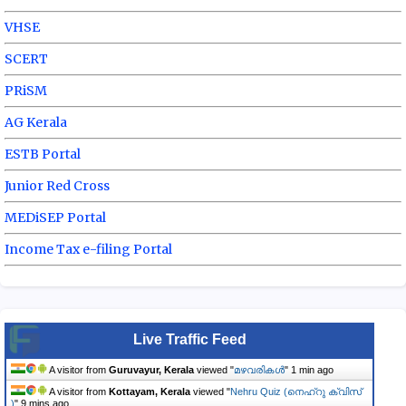
VHSE
SCERT
PRiSM
AG Kerala
ESTB Portal
Junior Red Cross
MEDiSEP Portal
Income Tax e-filing Portal
Live Traffic Feed
A visitor from
Guruvayur, Kerala
viewed "
മഴവരികൾ
"
1 min ago
A visitor from
Kottayam, Kerala
viewed "
Nehru Quiz (നെഹ്‌റു ക്വിസ്
)
"
9 mins ago