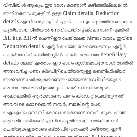
വിസിബിള്‍ ആകും. ഈ ഭാഗം കാണാന്‍ കഴിഞ്ഞില്ലെങ്കില്‍
അതിനര്‍ത്ഥം മുകളില്‍ ഉള്ള Claim details, Deduction
details എന്നീ ഘട്ടങ്ങളില്‍ എവിടെ വച്ചോ പൂര്‍ത്തിയാക്കാതെ
കൃത്യമായ രീതിയില്‍ സേവ് ചെയ്തിട്ടില്ലെന്നാണ്. എങ്കില്‍
Bill-Edit Bill ല്‍ ചെന്ന് ഈ പേജിലേക്ക് വീണ്ടും വരാം. ഇവിടെ
Deduction details എന്റര്‍ ചെയ്ത ശേഷമോ ഒന്നും എന്റര്‍
ചെയ്യാനില്ലെങ്കില്‍ സ്കിപ് ചെയ്ത ശേഷമോ Beneficiary
details ലേക്ക് എത്താം. ഈ ഭാഗം ദൃശ്യമാകുമ്പോള്‍ അതില്‍
അനുവദിച്ച പണം ക്രഡിറ്റ് ചെയ്യാനുള്ള ബെനിഫിഷ്യറി
അക്കൗണ്ട് ചേര്‍ക്കുകയാണ് ചെയ്യേണ്ടത്.ഡിഡിഒയുടെ
അഥവാ അക്കൗണ്ട് ഉടമയുടെ പേര്, ഡി.ഡി.ഒയുടെ
അല്ലെങ്കില്‍ ആര്‍ക്കാണോ പണം ക്രഡിറ്റ് ചെയ്യുന്നത്
അവരുടെ മൊബൈല്‍ നമ്പര്‍, ബാങ്കിന്റെ പേര്,
ഐ.എഫ്.എസ്.സി കോഡ്. അക്കൗണ്ട് നമ്പര്‍, തുക, എന്ത്
ആവശ്യത്തിലേക്ക് എന്നിവ കൃത്യമായി നല്‍കി സേവ്
ചെയ്യുക.ഇതോടെ ബില്‍ പ്രിപ്പറേഷന്‍ കഴിഞ്ഞു. ഇനി