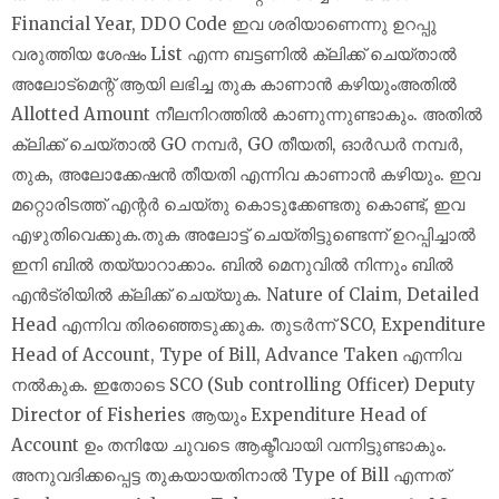
Financial Year, DDO Code ഇവ ശരിയാണെന്നു ഉറപ്പു
വരുത്തിയ ശേഷം List എന്ന ബട്ടണില്‍ ക്ലിക്ക് ചെയ്താല്‍
അലോട്‌മെന്റ് ആയി ലഭിച്ച തുക കാണാന്‍ കഴിയുംഅതില്‍
Allotted Amount നീലനിറത്തില്‍ കാണുന്നുണ്ടാകും. അതില്‍
ക്ലിക്ക് ചെയ്താല്‍ GO നമ്പര്‍, GO തീയതി, ഓര്‍ഡര്‍ നമ്പര്‍,
തുക, അലോക്കേഷന്‍ തീയതി എന്നിവ കാണാന്‍ കഴിയും. ഇവ
മറ്റൊരിടത്ത് എന്റര്‍ ചെയ്തു കൊടുക്കേണ്ടതു കൊണ്ട്, ഇവ
എഴുതിവെക്കുക.തുക അലോട്ട് ചെയ്തിട്ടുണ്ടെന്ന് ഉറപ്പിച്ചാല്‍
ഇനി ബില്‍ തയ്യാറാക്കാം. ബില്‍ മെനുവില്‍ നിന്നും ബില്‍
എന്‍ട്രിയില്‍ ക്ലിക്ക് ചെയ്യുക. Nature of Claim, Detailed
Head എന്നിവ തിരഞ്ഞെടുക്കുക. തുടര്‍ന്ന് SCO, Expenditure
Head of Account, Type of Bill, Advance Taken എന്നിവ
നല്‍കുക. ഇതോടെ SCO (Sub controlling Officer) Deputy
Director of Fisheries ആയും Expenditure Head of
Account ഉം തനിയേ ചുവടെ ആക്ടീവായി വന്നിട്ടുണ്ടാകും.
അനുവദിക്കപ്പെട്ട തുകയായതിനാല്‍ Type of Bill എന്നത്