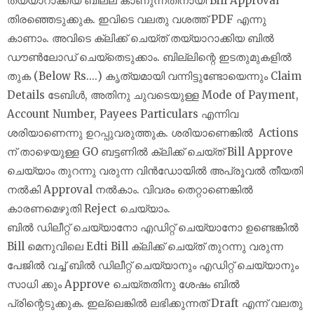
തയ്യാറാക്കിയ ബില്ല് കാണുന്നതിനായി Bill Approval
തിരഞ്ഞെടുക്കുക. ഇവിടെ വലതു വശത്ത് PDF എന്നു
കാണാം. അവിടെ ക്ലിക്ക് ചെയ്ത് തയ്യാറാക്കിയ ബില്‍
ഡൗണ്‍ലോഡ് ചെയ്‌തെടുക്കാം. ബില്ലിന്റെ ഇടതുമുകളില്‍
തുക (Below Rs....) കൃത്യമായി വന്നിട്ടുണ്ടോയെന്നും Claim
Details ടേബിള്‍, അതിനു ചുവടെയുള്ള Mode of Payment,
Account Number, Payees Particulars എന്നിവ
ശരിയാണെന്നു ഉറപ്പുവരുത്തുക. ശരിയാണെങ്കില്‍ Actions
ന് താഴെയുള്ള GO ബട്ടണില്‍ ക്ലിക്ക് ചെയ്ത് Bill Approve
ചെയ്യാം തുറന്നു വരുന്ന വിന്‍ഡോയില്‍ അപ്രൂവല്‍ തീയതി
നല്‍കി Approval നല്‍കാം. വിവരം തെറ്റാണെങ്കില്‍
കാരണമെഴുതി Reject ചെയ്യാം.
ബില്‍ ഡിലീറ്റ് ചെയ്യാനോ എഡിറ്റ് ചെയ്യാനോ ഉണ്ടെങ്കില്‍
Bill മെനുവിലെ Edti Bill ക്ലിക്ക് ചെയ്ത് തുറന്നു വരുന്ന
പേജില്‍ വച്ച് ബില്‍ ഡിലീറ്റ് ചെയ്യാനും എഡിറ്റ് ചെയ്യാനും
സാധി ക്കും Approve ചെയ്തതിനു ശേഷം ബില്‍
പ്രിന്റെടുക്കുക. ഇല്ലെങ്കില്‍ ലഭിക്കുന്നത് Draft എന്ന് വലതു