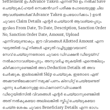
Settlement ഉം Advance Taken എന്നത് No ഉം നല്‍കി Save
ചെയ്യുക.(ഹയര്‍ സെക്കന്‍ഡറി പരീക്ഷ പോലെയുള്ള ചില
ആവശ്യങ്ങള്‍ക്ക് Advance Taken ഉപയോഗിക്കാം ) ഉടന്‍
ചുവടെ Claim Details എന്റര്‍ ചെയ്യാന്‍ ആവശ്യപ്പെടും.
ഇവിടെ From Date, To Date, Description, Sanction Order
No, Sanction Order Date, Amount, Upload
എന്നിവയുണ്ടാകും. ഈ വിവരങ്ങള്‍ Allotted Amount എന്ന
ഘട്ടത്തില്‍ വച്ച് നിങ്ങള്‍ എഴുതി വച്ചിട്ടുള്ളവയാണ്.
സേവ് ചെയ്യുന്നതോടെ ചുവടെ ഡിഡക്ഷന്‍ ഡീട്ടെയ്‌സ്
നല്‍കാനാവശ്യപ്പെടും. അനുവദിച്ച തുകയില്‍ എന്തെങ്കിലും
കിഴിക്കാനുണ്ടെങ്കില്‍ അവ Deduction Details ല്‍ അവ
ചേര്‍ക്കുക. ഇല്ലെങ്കില്‍ Skip ചെയ്യുക. ഇതോടെ ഏത്
അക്കൗണ്ടിലേക്കാണ് നമുക്ക് പണം ക്രഡിറ്റ് ചെയ്യേണ്ടത്
എന്നു ചേര്‍ക്കാനുള്ള ഓപ്ഷനാണ്.ഡിഡക്ഷന്‍
ഡീറ്റെയില്‍സില്‍ വിവരങ്ങള്‍ എന്റര്‍ ചെയ്യാനുണ്ടെങ്കില്‍
അത് നല്‍കുകയോ അല്ലെങ്കില്‍ സ്കിപ്പ് ചെയ്യുകയോ
ചെയ്ത ശേഷം ചുവടെ Beneficiary Details എന്ന ഭാഗം