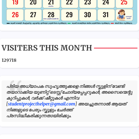
VISITERS THIS MONTH
1
2
9
7
1
8
പ്രിയ അധ്യാപക സുഹൃത്തുക്കളെ നിങ്ങൾ സ്കൂളിന് വേണ്ടി
തയാറാക്കിയ യൂണിറ്റ് ടെസ്റ്റ് ചോദ്യപ്പേപ്പറുകൾ, അസൈന്മെന്റു
കുറിപ്പുകൾ, വർക്ക് ഷീറ്റുകൾ എന്നിവ
[
studentprojecthelper@gmail.com
] അയച്ചുതന്നാൽ ആയത്
നിങ്ങളുടെ പേരും സ്കൂളും ചേർത്ത്
പ്രസിദ്ധീകരിക്കുന്നതായിരിക്കും.