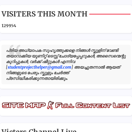
VISITERS THIS MONTH
1
2
9
9
5
4
പ്രിയ അധ്യാപക സുഹൃത്തുക്കളെ നിങ്ങൾ സ്കൂളിന് വേണ്ടി
തയാറാക്കിയ യൂണിറ്റ് ടെസ്റ്റ് ചോദ്യപ്പേപ്പറുകൾ, അസൈന്മെന്റു
കുറിപ്പുകൾ, വർക്ക് ഷീറ്റുകൾ എന്നിവ
[
studentprojecthelper@gmail.com
] അയച്ചുതന്നാൽ ആയത്
നിങ്ങളുടെ പേരും സ്കൂളും ചേർത്ത്
പ്രസിദ്ധീകരിക്കുന്നതായിരിക്കും.