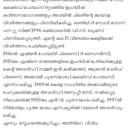
കലക്‌ടഡ്‌ പോയംസ്‌ തുടങ്ങിയ ഇംഗ്ലീഷ്‌
കവിതാസമാഹാരങ്ങളും അവയിൽ ചിലതിന്റെ മലയാള
വിവർത്തനങ്ങളും പ്രസിദ്ധീകരിച്ചു. ഓൺലി ദി സോൾ നോസ്‌
ഹൗ റ്റു സിങ്ങ്‌ 1996 ഒക്‌ടോബറിൽ ഡി.സി. ബുക്‌സ്‌
പ്രസിദ്ധപ്പെടുത്തി. എന്റെ കഥ 15 വിദേശഭാഷകളിലേക്ക്‌
വിവർത്തനം ചെയ്യപ്പെട്ടിട്ടുണ്ട്‌.
1964ൽ ഏഷ്യൻ പോയട്രി പ്രൈസ്‌ (ദി സൈറൻസ്‌),
1965ലേ ഏഷ്യന രാജയങ്ങളിലെ ഇംഗ്ലിഷ്‌ ക,തികൾക്കുളള
കെന്റ്‌ അവാർഡ്‌ (സമ്മർ ഇൻ കൽക്കത്ത), ആശാൻ വേൾഡ്‌
പ്രൈസ്‌, അക്കാദമി പുരസ്‌കാരം (കലക്‌ടഡ്‌ പോയംസ്‌)
എന്നിവ ലഭിച്ചു. 1969ൽ കേരള സാഹിത്യ അക്കാദമിയുടെ
ചെറുകഥയ്‌ക്കുളള അവാർഡ്‌ (തണുപ്പ്‌) നേടി. നഷ്‌ടപ്പെട്ട
നിലാംബരിക്ക്‌ 1969ലേ എൻ.വി. പുരസ്‌കാരം ലഭിച്ചു. 1997ൽ
നിർമാതളം പൂത്ത കാലം എന്ന,കൃതിക്ക്‌ വയലാർ അവാർഡും
ലഭിച്ചു .
എന്നും സ്നേഹത്തെക്കുറിച്ചും അതിന്‍റെ വിവിധ