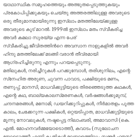
യാഥാസ്ഥിക സമൂഹത്തെയും അത്ഭുതപ്പെടുത്തുകയും
പ്രകോപിപ്പിക്കുകയും ചെയ്തു അത്തരത്തിലുള്ള അവരുടെ
ഒരു തീരുമാനമായിരുന്നു ഇസ്ലാം മതത്തിലേയ്ക്കുള്ള
അവരുടെ കൂട് മാറല്‍. 1999ൽ ഇസ്‌ലാം മതം സ്വീകരിച്ച
അവര്‍ കമലാ സുരയ്യ എന്ന പേര്
സ്വീകരിച്ചു.ജീവിതത്തിൻറെ അവസാന നാളുകളിൽ അവർ
ഹിന്ദു മതത്തിലേക്ക് മടങ്ങി വരാൻ തീവ്രമായി
ആഗ്രഹിച്ചിരുന്നു എന്നും പറയപ്പെടുന്നു.
മതിലുകൾ, നരിച്ചീറുകൾ പറക്കുമ്പോൾ, തരിശുനിലം, എന്റെ
സ്‌നേഹിത അരുണ, ചുവന്ന പാവാട, പക്ഷിയുടെ മണം,
തണുപ്പ്‌, മാനസി, മാധവിക്കുട്ടിയുടെ തിരഞ്ഞെടുത്ത കഥകൾ,
എന്റെ കഥ, ബാല്യകാലസ്‌മരണകൾ, വർഷങ്ങൾക്കുമുമ്പ്‌,
ചന്ദനമരങ്ങൾ, മനോമി, ഡയറിക്കുറിപ്പുകൾ, നീർമാതളം പൂത്ത
കാലം, ചേക്കേറുന്ന പക്ഷികൾ, ഒറ്റയടിപ്പാത, മാധവിക്കുട്ടിയുടെ
മൂന്നു നോവലുകൾ, നഷ്ടപ്പെട്ട നിലാംബരി, അമാവാസി (കെ.
എൽ. മോഹനവർമ്മയോടൊത്ത്), കവാടം (സുലോചന​
‍യോടൊത്ത്) എന്നി കൃതികൾ മലയാളത്തിലും സമ്മർ ഹൗസ്‌,