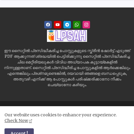
ഈ സൈറ്റിൽ പ്രസിദ്ധീകരിച്ച പോസ്റ്റുകളുടെ സ്ക്രീൻ ഷോർട്ട് എടുത്ത്
PDF ആക്കുന്നത് ശ്രദ്ധയിൽ പെട്ടിരിക്കുന്നു സൈറ്റിൽ പ്രസിദ്ധീകരിച്ച
ചില മെറ്റീരിയലുകൾ വിവിധ അധ്യാപക കൂട്ടായ്മകളിൽ
നിന്നുള്ളതാണ്. സൈറ്റിൽ പ്രസിദ്ധീരിച്ച പോസ്റ്റുകളിൽ ആർക്കെങ്കിലും
എന്തെങ്കിലും പ്രശ്‌നമുണ്ടെങ്കിൽ, ദയവായി ഞങ്ങളെ ബന്ധപ്പെടുക,
അതുവഴി എനിക്ക് ആ പോസ്റ്റുകൾ പരിഷ്‌ക്കരിക്കാനോ നീക്കം
ചെയ്യാനോ കഴിയും.
Home
Site Map
Contact us
Privacy Policy
Our website uses cookies to enhance your experience.
Disclaimer
Check Now
All Right Reserved Copyright ©
Accept !