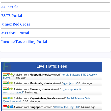
AG Kerala
ESTB Portal
Junior Red Cross
MEDiSEP Portal
Income Tax e-filing Portal
Live Traffic Feed
A visitor from
Meppadi, Kerala
viewed "
Kerala Syllabus STD 1 Activity
Books
"
7 mins ago
A visitor from
Manimala, Kerala
viewed "
എന്റെ നാട്
"
8 mins ago
A visitor from
Piravam, Kerala
viewed "
നൃത്തരൂപങ്ങൾ :
സംസ്ഥാനങ്ങൾ
"
8 mins ago
A visitor from
Kayankulam, Kerala
viewed "
Social Science Quiz
Questions and…
"
10 mins ago
A visitor from
Singapore
viewed "
Word of the Day - 01
"
14 mins ago