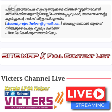
പ്രിയ അധ്യാപക സുഹൃത്തുക്കളെ നിങ്ങൾ സ്കൂളിന് വേണ്ടി
തയാറാക്കിയ യൂണിറ്റ് ടെസ്റ്റ് ചോദ്യപ്പേപ്പറുകൾ, അസൈന്മെന്റു
കുറിപ്പുകൾ, വർക്ക് ഷീറ്റുകൾ എന്നിവ
[
studentprojecthelper@gmail.com
] അയച്ചുതന്നാൽ ആയത്
നിങ്ങളുടെ പേരും സ്കൂളും ചേർത്ത്
പ്രസിദ്ധീകരിക്കുന്നതായിരിക്കും.
Victers Channel Live