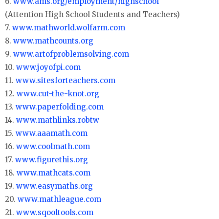
6.
www.ams.org/employment/highschool
(Attention High School Students and Teachers)
7.
www.mathworld.wolfarm.com
8.
www.mathcounts.org
9.
www.artofproblemsolving.com
10.
www.joyofpi.com
11.
www.sitesforteachers.com
12.
www.cut-the-knot.org
13.
www.paperfolding.com
14.
www.mathlinks.robtw
15.
www.aaamath.com
16.
www.coolmath.com
17.
www.figurethis.org
18.
www.mathcats.com
19.
www.easymaths.org
20.
www.mathleague.com
21.
www.sqooltools.com