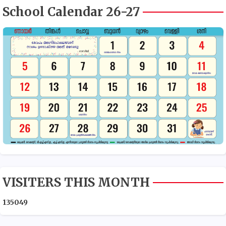
School Calendar 26-27
VISITERS THIS MONTH
1
3
5
0
4
9