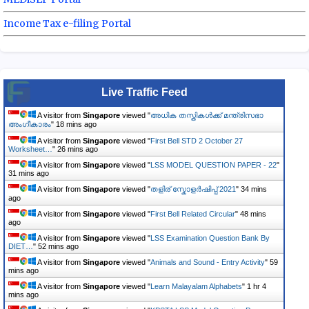
Income Tax e-filing Portal
Live Traffic Feed
A visitor from
Singapore
viewed "
അധിക തസ്തികൾക്ക് മന്ത്രിസഭാ
അംഗീകാരം
"
18 mins ago
A visitor from
Singapore
viewed "
First Bell STD 2 October 27
Worksheet…
"
26 mins ago
A visitor from
Singapore
viewed "
LSS MODEL QUESTION PAPER - 22
"
31 mins ago
A visitor from
Singapore
viewed "
തളിര് സ്കോളർഷിപ്പ് 2021
"
34 mins
ago
A visitor from
Singapore
viewed "
First Bell Related Circular
"
48 mins
ago
A visitor from
Singapore
viewed "
LSS Examination Question Bank By
DIET…
"
52 mins ago
A visitor from
Singapore
viewed "
Animals and Sound - Entry Activity
"
59
mins ago
A visitor from
Singapore
viewed "
Learn Malayalam Alphabets
"
1 hr 4
mins ago