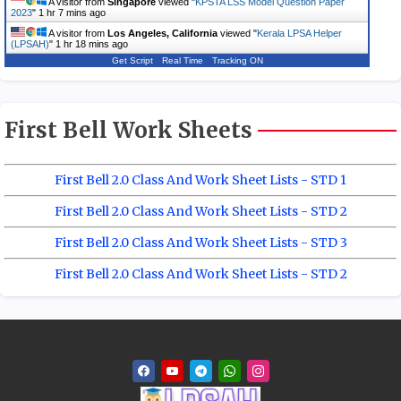
A visitor from
Singapore
viewed "
KPSTA LSS Model Question Paper
2023
"
1 hr 7 mins ago
A visitor from
Los Angeles, California
viewed "
Kerala LPSA Helper
(LPSAH)
"
1 hr 18 mins ago
Get Script
Real Time
Tracking ON
First Bell Work Sheets
First Bell 2.0 Class And Work Sheet Lists - STD 1
First Bell 2.0 Class And Work Sheet Lists - STD 2
First Bell 2.0 Class And Work Sheet Lists - STD 3
First Bell 2.0 Class And Work Sheet Lists - STD 2