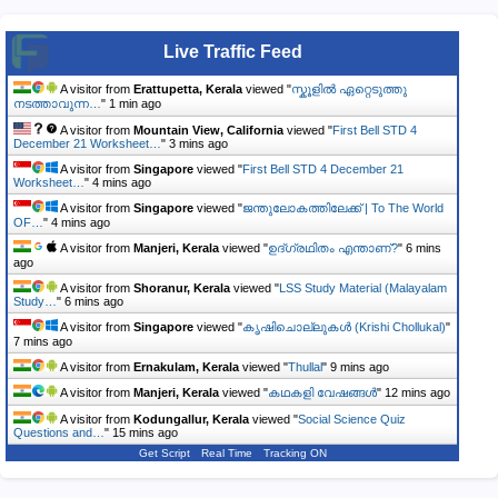
Live Traffic Feed
A visitor from
Erattupetta, Kerala
viewed "
സ്കൂളിൽ ഏറ്റെടുത്തു
നടത്താവുന്ന…
"
1 min ago
A visitor from
Mountain View, California
viewed "
First Bell STD 4
December 21 Worksheet…
"
3 mins ago
A visitor from
Singapore
viewed "
First Bell STD 4 December 21
Worksheet…
"
4 mins ago
A visitor from
Singapore
viewed "
ജന്തുലോകത്തിലേക്ക് | To The World
OF…
"
4 mins ago
A visitor from
Manjeri, Kerala
viewed "
ഉദ്ഗ്രഥിതം എന്താണ്?
"
6 mins
ago
A visitor from
Shoranur, Kerala
viewed "
LSS Study Material (Malayalam
Study…
"
6 mins ago
A visitor from
Singapore
viewed "
കൃഷിചൊല്ലുകൾ (Krishi Chollukal)
"
7 mins ago
A visitor from
Ernakulam, Kerala
viewed "
Thullal
"
9 mins ago
A visitor from
Manjeri, Kerala
viewed "
കഥകളി വേഷങ്ങൾ
"
12 mins ago
A visitor from
Kodungallur, Kerala
viewed "
Social Science Quiz
Questions and…
"
15 mins ago
Get Script
Real Time
Tracking ON