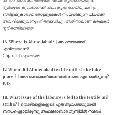
ചമ്പാരനിലെ കർഷകരോട് അവർ കൃഷിചെയ്യുന്ന
ഭൂമിയുടെ കുറേഭാഗത്ത് നീലം കൃഷി ചെയ്യുവാനും
ബ്രിട്ടീഷുകാരായ തോട്ടമുടമകൾ നിശ്ചയിക്കുന്ന വിലയ്ക്ക്
അവ വില്ക്കുവാനും നിർബന്ധിച്ചു . അതിനാലാണ് കർഷകർ
ദുരിതത്തിലായത് .
16. Where is Ahmedabad? | അഹമ്മദാബാദ്
എവിടെയാണ്?
Gujarat | ഗുജറാത്ത്
17. When did Ahmedabad textile mill strike take
place ? | അഹമ്മദാബാദ് തുണിമിൽ സമരം എന്നായിരുന്നു?
1918
18. What issue of the labourers led to the textile mil
strike? | തൊഴിലാളികളുടെ ഏത് ആവശ്യവുമായി
ബന്ധപ്പെട്ടായിരുന്നു അഹമ്മദാബാദ് തുണിമിൽ സമരം?