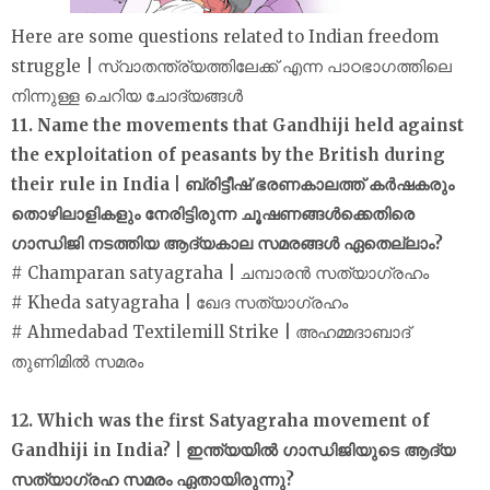
Here are some questions related to Indian freedom
struggle | സ്വാതന്ത്ര്യത്തിലേക്ക് എന്ന പാഠഭാഗത്തിലെ
നിന്നുള്ള ചെറിയ ചോദ്യങ്ങൾ
11. Name the movements that Gandhiji held against
the exploitation of peasants by the British during
their rule in India | ബ്രിട്ടീഷ് ഭരണകാലത്ത് കർഷകരും
തൊഴിലാളികളും നേരിട്ടിരുന്ന ചൂഷണങ്ങൾക്കെതിരെ
ഗാന്ധിജി നടത്തിയ ആദ്യകാല സമരങ്ങൾ ഏതെല്ലാം?
# Champaran satyagraha | ചമ്പാരൻ സത്യാഗ്രഹം
# Kheda satyagraha | ഖേദ സത്യാഗ്രഹം
# Ahmedabad Textilemill Strike | അഹമ്മദാബാദ്
തുണിമിൽ സമരം
12. Which was the first Satyagraha movement of
Gandhiji in India? | ഇന്ത്യയിൽ ഗാന്ധിജിയുടെ ആദ്യ
സത്യാഗ്രഹ സമരം ഏതായിരുന്നു?