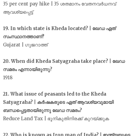
35 per cent pay hike | 35 ശതമാനം വേതനവർധനവ്
ആവശ്യപ്പെട്ട്
19. In which state is Kheda located? | ഖേഡ ഏത്
സംസ്ഥാനത്താണ്?
Gujarat | ഗുജറാത്ത്
20. When did Kheda Satyagraha take place? | ഖേഡ
സമരം എന്നായിരുന്നു?
1918
21. What issue of peasants led to the Kheda
Satyagraha? | കർഷകരുടെ ഏത് ആവശ്യവുമായി
ബന്ധപ്പെട്ടതായിരുന്നു ഖേഡ സമരം?
Reduce Land Tax | ഭൂനികുതിനിരക്ക് കുറയ്ക്കുക
22. Who is known as Iron man of India? | ഇന്ത്യയുടെ