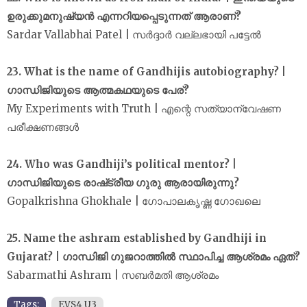
ഉരുക്കുമനുഷ്യൻ എന്നറിയപ്പെടുന്നത് ആരാണ്?
Sardar Vallabhai Patel | സർദ്ദാർ വല്ലഭായി പട്ടേൽ
23. What is the name of Gandhijis autobiography? |
ഗാന്ധിജിയുടെ ആത്മകഥയുടെ പേര്?
My Experiments with Truth | എന്റെ സത്യാന്വേഷണ
പരീക്ഷണങ്ങൾ
24. Who was Gandhiji’s political mentor? |
ഗാന്ധിജിയുടെ രാഷ്‌ട്രീയ ഗുരു ആരായിരുന്നു?
Gopalkrishna Ghokhale | ഗോപാലകൃഷ്ണ ഗോഖലെ
25. Name the ashram established by Gandhiji in
Gujarat? | ഗാന്ധിജി ഗുജറാത്തിൽ സ്ഥാപിച്ച ആശ്രമം ഏത്?
Sabarmathi Ashram | സബർമതി ആശ്രമം
Tags:
EVS4 U3