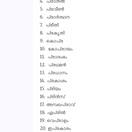
പ്രാതൽ
പ്രവീൺ
പ്രാർത്ഥന
പ്രീതി
പ്രകൃതി
കൊപ്ര
കോപ്രായം
പ്രാരംഭം
പ്രഥമൻ
പ്രധാനം
പ്രകാശം
പ്രിയം
പ്രിൻസ്
അമ്പലപ്രാവ്
ഏപ്രിൽ
വെപ്രാളം
ഇപ്രകാരം