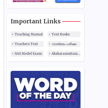
Important Links
Teaching Manual
Text Books
Teachers Text
വാങ്മയം പരീക്ഷ
NAS Model Exam
Aksharamuttam Quiz
.