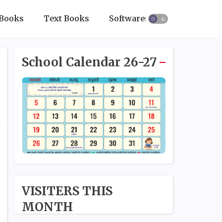
Books
Text Books
Softwares
School Calendar 26-27
VISITERS THIS
MONTH