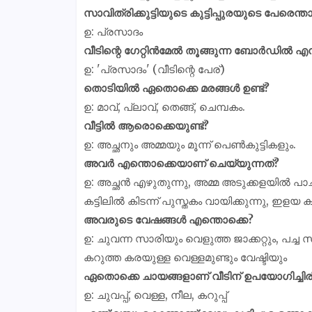
സാവിത്രിക്കുട്ടിയുടെ കുട്ടിപ്പുരയുടെ പേരെന്ത
ഉ: പ്രസാദം
വീടിന്റെ ഗേറ്റിൻമേൽ തൂങ്ങുന്ന ബോർഡിൽ എന്
ഉ: 'പ്രസാദം' (വീടിന്റെ പേര്)
തൊടിയിൽ ഏതൊക്കെ മരങ്ങൾ ഉണ്ട്?
ഉ: മാവ്, പ്ലാവ്, തെങ്ങ്, ചെമ്പകം.
വീട്ടിൽ ആരൊക്കെയുണ്ട്?
ഉ: അച്ഛനും അമ്മയും മൂന്ന് പെൺകുട്ടികളും.
അവർ എന്തൊക്കെയാണ് ചെയ്യുന്നത്?
ഉ: അച്ഛൻ എഴുതുന്നു, അമ്മ അടുക്കളയിൽ പാചകം ച
കട്ടിലിൽ കിടന്ന് പുസ്തകം വായിക്കുന്നു, ഇളയ കു
അവരുടെ വേഷങ്ങൾ എന്തൊക്കെ?
ഉ: ചുവന്ന സാരിയും വെളുത്ത ജാക്കറ്റും, പച്ച സ
കറുത്ത കരയുള്ള വെള്ളമുണ്ടും വേഷ്ടിയും
ഏതൊക്കെ ചായങ്ങളാണ് വീടിന് ഉപയോഗിച്ചിരിക
ഉ: ചുവപ്പ്, വെള്ള, നീല, കറുപ്പ്