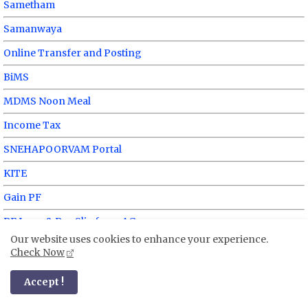
Sametham
Samanwaya
Online Transfer and Posting
BiMS
MDMS Noon Meal
Income Tax
SNEHAPOORVAM Portal
KITE
Gain PF
PF Loan & Pay Slip from AG
Our website uses cookies to enhance your experience.
GPF Credit Card
Check Now
Departmental Test - KPSC
Accept !
General Education Department