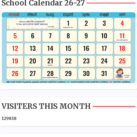
School Calendar 26-27
VISITERS THIS MONTH
1
2
9
8
1
8