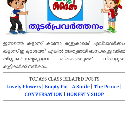
ഇന്നത്തെ ക്‌ളാസ് കണ്ടോ കൂട്ടുകാരെ? എല്ലാവർക്കും
ക്‌ളാസ് ഇഷ്ടമായോ? എങ്കിൽ അതുമായി ബന്ധപ്പെട്ട വർക്ക്
ഷീറ്റുകൾ..ഇഷ്ടമുള്ളവ തിരഞ്ഞെടുത്ത് നിങ്ങളുടെ
കുട്ടികൾക്ക് നൽകാം...
TODAYS CLASS RELATED POSTS
Lovely Flowers
|
Empty Pot
|
A Smile
|
The Prince
|
CONVERSATION
|
HONESTY SHOP