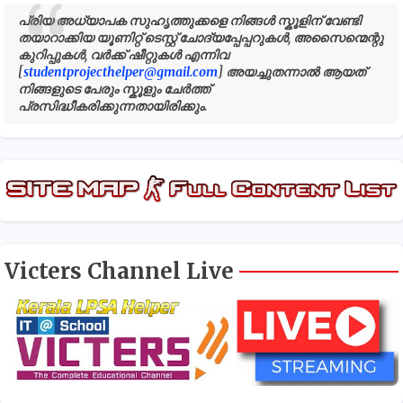
പ്രിയ അധ്യാപക സുഹൃത്തുക്കളെ നിങ്ങൾ സ്കൂളിന് വേണ്ടി
തയാറാക്കിയ യൂണിറ്റ് ടെസ്റ്റ് ചോദ്യപ്പേപ്പറുകൾ, അസൈന്മെന്റു
കുറിപ്പുകൾ, വർക്ക് ഷീറ്റുകൾ എന്നിവ
[
studentprojecthelper@gmail.com
] അയച്ചുതന്നാൽ ആയത്
നിങ്ങളുടെ പേരും സ്കൂളും ചേർത്ത്
പ്രസിദ്ധീകരിക്കുന്നതായിരിക്കും.
Victers Channel Live