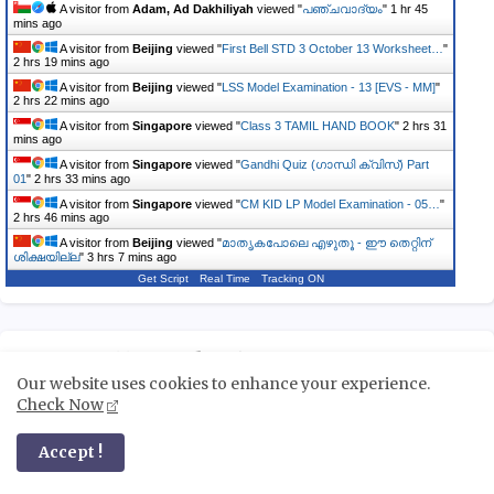
A visitor from
Adam, Ad Dakhiliyah
viewed "
പഞ്ചവാദ്യം
"
1 hr 45
mins ago
A visitor from
Beijing
viewed "
First Bell STD 3 October 13 Worksheet…
"
2 hrs 19 mins ago
A visitor from
Beijing
viewed "
LSS Model Examination - 13 [EVS - MM]
"
2 hrs 22 mins ago
A visitor from
Singapore
viewed "
Class 3 TAMIL HAND BOOK
"
2 hrs 31
mins ago
A visitor from
Singapore
viewed "
Gandhi Quiz (ഗാന്ധി ക്വിസ്) Part
01
"
2 hrs 33 mins ago
A visitor from
Singapore
viewed "
CM KID LP Model Examination - 05…
"
2 hrs 46 mins ago
A visitor from
Beijing
viewed "
മാതൃകപോലെ എഴുതൂ - ഈ തെറ്റിന്
ശിക്ഷയില്ല
"
3 hrs 7 mins ago
Get Script
Real Time
Tracking ON
First Bell Work Sheets
Our website uses cookies to enhance your experience.
Check Now
First Bell 2.0 Class And Work Sheet Lists - STD 1
Accept !
First Bell 2.0 Class And Work Sheet Lists - STD 2