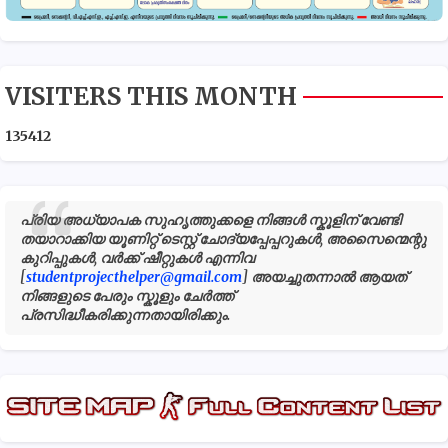
VISITERS THIS MONTH
1
3
5
4
1
2
പ്രിയ അധ്യാപക സുഹൃത്തുക്കളെ നിങ്ങൾ സ്കൂളിന് വേണ്ടി
തയാറാക്കിയ യൂണിറ്റ് ടെസ്റ്റ് ചോദ്യപ്പേപ്പറുകൾ, അസൈന്മെന്റു
കുറിപ്പുകൾ, വർക്ക് ഷീറ്റുകൾ എന്നിവ
[
studentprojecthelper@gmail.com
] അയച്ചുതന്നാൽ ആയത്
നിങ്ങളുടെ പേരും സ്കൂളും ചേർത്ത്
പ്രസിദ്ധീകരിക്കുന്നതായിരിക്കും.