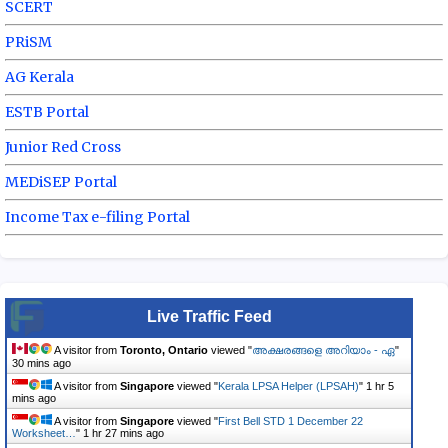
SCERT
PRiSM
AG Kerala
ESTB Portal
Junior Red Cross
MEDiSEP Portal
Income Tax e-filing Portal
Live Traffic Feed
A visitor from
Toronto, Ontario
viewed "
അക്ഷരങ്ങളെ അറിയാം - ഏ
"
30 mins ago
A visitor from
Singapore
viewed "
Kerala LPSA Helper (LPSAH)
"
1 hr 5
mins ago
A visitor from
Singapore
viewed "
First Bell STD 1 December 22
Worksheet…
"
1 hr 27 mins ago