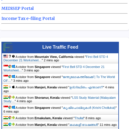
MEDiSEP Portal
Income Tax e-filing Portal
Live Traffic Feed
A visitor from
Mountain View, California
viewed "
First Bell STD 4
December 21 Worksheet…
"
2 mins ago
A visitor from
Singapore
viewed "
First Bell STD 4 December 21
Worksheet…
"
3 mins ago
A visitor from
Singapore
viewed "
ജന്തുലോകത്തിലേക്ക് | To The World
OF…
"
3 mins ago
A visitor from
Manjeri, Kerala
viewed "
ഉദ്ഗ്രഥിതം എന്താണ്?
"
4 mins
ago
A visitor from
Shoranur, Kerala
viewed "
LSS Study Material (Malayalam
Study…
"
5 mins ago
A visitor from
Singapore
viewed "
കൃഷിചൊല്ലുകൾ (Krishi Chollukal)
"
6 mins ago
A visitor from
Ernakulam, Kerala
viewed "
Thullal
"
8 mins ago
A visitor from
Manjeri, Kerala
viewed "
കഥകളി വേഷങ്ങൾ
"
11 mins ago