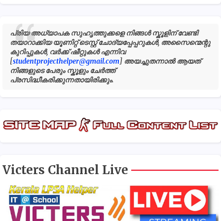
പ്രിയ അധ്യാപക സുഹൃത്തുക്കളെ നിങ്ങൾ സ്കൂളിന് വേണ്ടി
തയാറാക്കിയ യൂണിറ്റ് ടെസ്റ്റ് ചോദ്യപ്പേപ്പറുകൾ, അസൈന്മെന്റു
കുറിപ്പുകൾ, വർക്ക് ഷീറ്റുകൾ എന്നിവ
[
studentprojecthelper@gmail.com
] അയച്ചുതന്നാൽ ആയത്
നിങ്ങളുടെ പേരും സ്കൂളും ചേർത്ത്
പ്രസിദ്ധീകരിക്കുന്നതായിരിക്കും.
Victers Channel Live